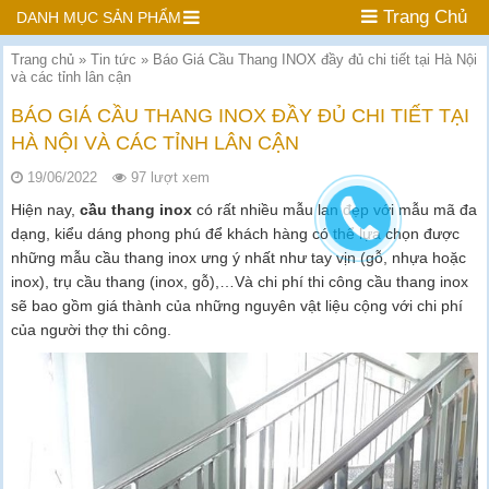
Trang Chủ
DANH MỤC SẢN PHẨM
Trang chủ
»
Tin tức
»
Báo Giá Cầu Thang INOX đầy đủ chi tiết tại Hà Nội
và các tỉnh lân cận
BÁO GIÁ CẦU THANG INOX ĐẦY ĐỦ CHI TIẾT TẠI
HÀ NỘI VÀ CÁC TỈNH LÂN CẬN
19/06/2022
97 lượt xem
Hiện nay,
cầu thang inox
có rất nhiều mẫu lan đẹp với mẫu mã đa
dạng, kiểu dáng phong phú để khách hàng có thể lựa chọn được
những mẫu cầu thang inox ưng ý nhất như tay vịn (gỗ, nhựa hoặc
inox), trụ cầu thang (inox, gỗ),…Và chi phí thi công cầu thang inox
sẽ bao gồm giá thành của những nguyên vật liệu cộng với chi phí
của người thợ thi công.