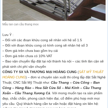
Mẫu lan can cầu thang inox
Lưu Ý :
– Đối với các đoạn khửu cong sẽ nhân với hệ số 1.5
– Đối với đoạn khửu cong có kính cong sẽ nhân hệ số 3
– Đơn giá trên chưa bao gồm trụ cái
– Đơn giá trên chưa có 10% VAT
– Bao vận chuyển lắp đặt tại nội thành hà nội – các tỉnh lân cận sẽ
phát sinh chi phí vận chuyển
CÔNG TY SX VÀ THƯƠNG MẠI HOÀNG CUNG
(
SẮT MỸ THUẬT
HOÀNG CUNG
) – đơn vị chuyên sản xuất thi công lắp đặt Sắt Nghệ
Thuật, CNC Sắt Mỹ Thuật như:
Cầu Thang – Cửa Cổng – Ban
Công – Hàng Rào – Hoa Sắt Cửa Sổ – Mái Kính – Cầu Thang
Xoắn – Cầu Thang Xương Cá
. Với mong muốn tạo ra sản phẩm
đẹp, chắc chắn, phong cách hiện đại, cổ điểm phù hợp mới mọi
yêu cầu. Quý khách hàng cần tư vấn hoặc đặt hàng xin liên hệ: