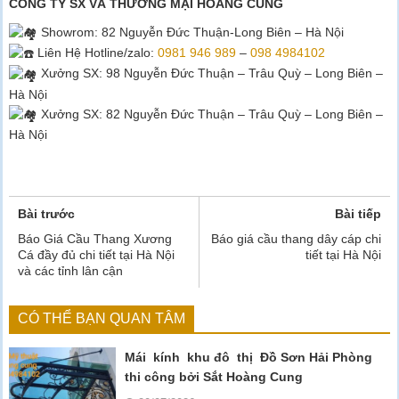
CÔNG TY SX VÀ THƯƠNG MẠI HOÀNG CUNG
Showrom
: 82 Nguyễn Đức Thuận-Long Biên – Hà Nội
Liên Hệ Hotline/zalo:
0981 946 989
–
098 4984102
Xưởng SX: 98 Nguyễn Đức Thuận – Trâu Quỳ – Long Biên –
Hà Nội
Xưởng SX: 82 Nguyễn Đức Thuận – Trâu Quỳ – Long Biên –
Hà Nội
Bài trước
Bài tiếp
Báo Giá Cầu Thang Xương
Báo giá cầu thang dây cáp chi
Cá đầy đủ chi tiết tại Hà Nội
tiết tại Hà Nội
và các tỉnh lân cận
CÓ THỂ BẠN QUAN TÂM
Mái kính khu đô thị Đồ Sơn Hải Phòng
thi công bởi Sắt Hoàng Cung