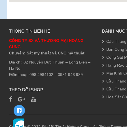
THÔNG TIN LIÊN HỆ
DANH MỤC 
CÔNG TY SX VÀ THƯƠNG MẠI HOÀNG
Cầu Thang 
CUNG
Ban Công S
Chuyên: Sắt mỹ thuật và CNC mỹ thuật
Cổng Sắt M
Địa chỉ: 82 Nguyễn Đức Thuận – Long Biên –
Hàng Rào S
Hà Nội
Mái Kính C
Điện thoại: 098 4984102 – 0981 946 989
Cầu Thang
Cầu Thang
THEO DÕI SHOP
Hoa Sắt C
Copyright © 2022 Sắt Mỹ Thuật Hoàng Cung - All Rights Reserve