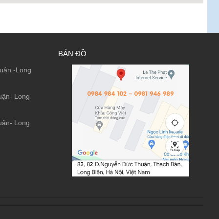
BẢN ĐỒ
uận -Long
uận- Long
uận- Long