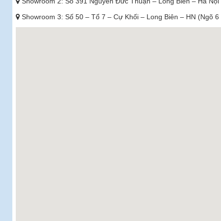
Showroom 2: Số 391 Nguyễn Đức Thuận – Long Biên – Hà Nội
Showroom 3: Số 50 – Tổ 7 – Cự Khối – Long Biên – HN (Ngõ 