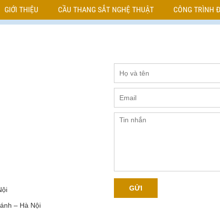
GIỚI THIỆU
CẦU THANG SẮT NGHỆ THUẬT
CÔNG TRÌNH Đ
Nội
ánh – Hà Nội