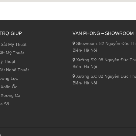
TRỢ GIÚP
VĂN PHÒNG – SHOWROOM
Showroom: 82 Nguyễn Đức Th
Sắt Mỹ Thuật
Biên- Hà Nội
ắt Mỹ Thuật
Xưởng SX: 98 Nguyễn Đức Th
ỹ Thuật
Biên- Hà Nội
ắt Nghệ Thuật
Xưởng SX: 82 Nguyễn Đức Th
ường Lực
Biên- Hà Nội
 Xoắn Ốc
 Xương Cá
ửa Sổ
d.