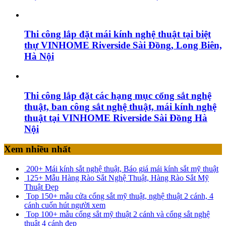
Thi công lắp đặt mái kính nghệ thuật tại biệt
thự VINHOME Riverside Sài Đồng, Long Biên,
Hà Nội
Thi công lắp đặt các hạng mục cổng sắt nghệ
thuật, ban công sắt nghệ thuật, mái kính nghệ
thuật tại VINHOME Riverside Sài Đồng Hà
Nội
Xem nhiều nhất
200+ Mái kính sắt nghệ thuật, Báo giá mái kính sắt mỹ thuật
125+ Mẫu Hàng Rào Sắt Nghệ Thuật, Hàng Rào Sắt Mỹ
Thuật Đẹp
Top 150+ mẫu cửa cổng sắt mỹ thuật, nghệ thuật 2 cánh, 4
cánh cuốn hút người xem
Top 100+ mẫu cổng sắt mỹ thuật 2 cánh và cổng sắt nghệ
thuật 4 cánh đẹp