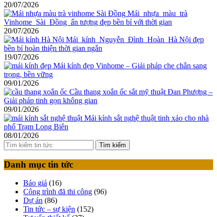
20/07/2026
Mái nhựa màu trà
Vinhome Sài Đồng ấn tượng đẹp bền bỉ với thời gian
20/07/2026
Mái kính Nguyễn Đình Hoàn Hà Nội đẹp
bền bỉ hoàn thiện thời gian ngắn
19/07/2026
Mái kính đẹp Vinhome – Giải pháp che chắn sang
trọng, bền vững
09/01/2026
Cầu thang xoắn ốc sắt mỹ thuật Đan Phượng –
Giải pháp tinh gọn không gian
09/01/2026
Mái kính sắt nghệ thuật tinh xảo cho nhà
phố Trạm Long Biên
08/01/2026
Tìm kiếm
Danh mục tin tức
Báo giá
(16)
Công trình đã thi công
(96)
Dự án
(86)
Tin tức – sự kiện
(152)