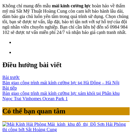
Không chỉ mang đến mẫu
mái kính cường lực
hoàn hảo về thẩm
mỹ mà Sắt Mỹ Thuật Hoàng Cung còn cam kết bảo hành lâu dài,
đảm bảo gia chủ luôn yên tâm trong quá trình sử dụng. Chọn chúng
tôi, bạn sẽ được tư vấn, lắp đặt, bảo trì tận nơi với sự hỗ trợ của đội
ngũ nhân viên chuyên nghiệp. Bạn chỉ cần liên hệ đến số 0984 984
102 sẽ được tư vấn miễn phí 24/7 và nhận báo giá cạnh tranh nhất.
Điều hướng bài viết
Bài trước
Bàn giao công trình mái kính cường lực tại Hà Đông – Hà Nội
Bài tiếp
Bàn giao công trình mái kính cường lực xám khói tại Phân khu
Ngọc Trai Vinhomes Ocean Park 1
Có thể bạn quan tâm
Mái kính khu đô thị Đồ Sơn Hải Phòng
thi công bởi Sắt Hoàng Cung