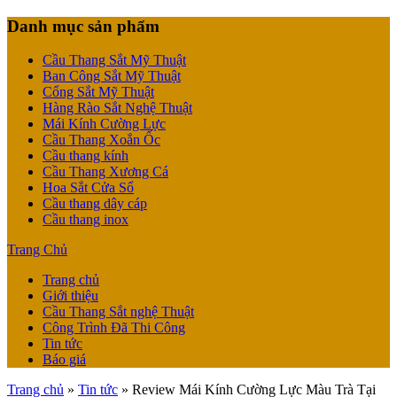
Danh mục sản phẩm
Cầu Thang Sắt Mỹ Thuật
Ban Công Sắt Mỹ Thuật
Cổng Sắt Mỹ Thuật
Hàng Rào Sắt Nghệ Thuật
Mái Kính Cường Lực
Cầu Thang Xoắn Ốc
Cầu thang kính
Cầu Thang Xương Cá
Hoa Sắt Cửa Sổ
Cầu thang dây cáp
Cầu thang inox
Trang Chủ
Trang chủ
Giới thiệu
Cầu Thang Sắt nghệ Thuật
Công Trình Đã Thi Công
Tin tức
Báo giá
Trang chủ
»
Tin tức
»
Review Mái Kính Cường Lực Màu Trà Tại