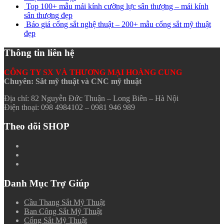
Top 100+ mẫu mái kính cường lực sân thượng – mái kính
sân thượng đẹp
Báo giá cổng sắt nghệ thuật – 200+ mẫu cổng sắt mỹ thuật
đẹp
Thông tin liên hệ
CÔNG TY SX VÀ THƯƠNG MẠI HOÀNG CUNG
Chuyên: Sắt mỹ thuật và CNC mỹ thuật
Địa chỉ: 82 Nguyễn Đức Thuận – Long Biên – Hà Nội
Điện thoại: 098 4984102 – 0981 946 989
Theo dõi SHOP
Danh Mục Trợ Giúp
Cầu Thang Sắt Mỹ Thuật
Ban Công Sắt Mỹ Thuật
Cổng Sắt Mỹ Thuật