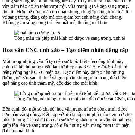
Cung sử dụng loại kính cường lực dày 10 ly màu trà. Đặc điểm này
vừa đảm bảo độ an toàn vượt trội, vừa mang lại vẻ đẹp sang trọng,
tinh tế. Hơn thế nữa, màu trà nhạt không chỉ giúp công trình toát lên
vẻ sang trọng, đẳng cấp mà còn giảm bớt ánh nắng chói chang.
Không gian sống cũng trở nên mát mẻ, thoáng mát hơn.
Tông màu trà giúp mái kính có được vẻ sang trọng, tinh tế
Hoa văn CNC tinh xảo – Tạo điểm nhấn đẳng cấp
Một trong những yếu tố tạo nên sự khác biệt của công trình này
chính là hệ thống hoa văn làm từ thép dày 3 và 5 ly được cắt tỉ mỉ
bằng công nghệ CNC hiện đại. Đặc điểm này đã tạo nên những
đường nét sắc sảo, tinh tế và góp phần không nhỏ mang đến hiệu
quả năng cao tính thẩm mỹ, độc đáo cho mái kính.
Từng đường nét trang trí trên mái kính đều được cắt CNC, tạo
Bên cạnh đó, một số chi tiết hoa văn trang trí trên công trình được
sơn màu vàng đồng. Kết hợp với đó là lớp sơn phủ màu đen mờ cho
phần khung. Tất cả đã tạo nên sự tương phản nhưng vẫn rất hài hòa,
giúp tôn lên vẻ sang trọng, cổ điển nhưng vẫn mang “hơi thở” hiện
đại cho mái kính..