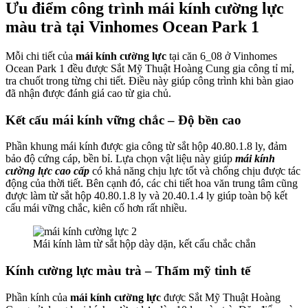
Ưu điểm công trình mái kính cường lực
màu trà tại Vinhomes Ocean Park 1
Mỗi chi tiết của
mái kính cường lực
tại căn 6_08 ở Vinhomes
Ocean Park 1 đều được Sắt Mỹ Thuật Hoàng Cung gia công tỉ mỉ,
tra chuốt trong từng chi tiết. Điều này giúp công trình khi bàn giao
đã nhận được đánh giá cao từ gia chủ.
Kết cấu mái kính vững chắc – Độ bền cao
Phần khung mái kính được gia công từ sắt hộp 40.80.1.8 ly, đảm
bảo độ cứng cáp, bền bỉ. Lựa chọn vật liệu này giúp
mái kính
cường lực cao cấp
có khả năng chịu lực tốt và chống chịu được tác
động của thời tiết. Bên cạnh đó, các chi tiết hoa văn trung tâm cũng
được làm từ sắt hộp 40.80.1.8 ly và 20.40.1.4 ly giúp toàn bộ kết
cấu mái vững chắc, kiên cố hơn rất nhiều.
Mái kính làm từ sắt hộp dày dặn, kết cấu chắc chắn
Kính cường lực màu trà – Thẩm mỹ tinh tế
Phần kính của
mái kính cường lực
được Sắt Mỹ Thuật Hoàng