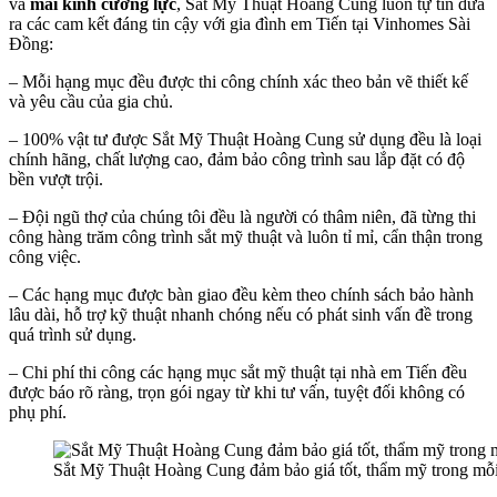
và
mái kính cường lực
, Sắt Mỹ Thuật Hoàng Cung luôn tự tin đưa
ra các cam kết đáng tin cậy với gia đình em Tiến tại Vinhomes Sài
Đồng:
– Mỗi hạng mục đều được thi công chính xác theo bản vẽ thiết kế
và yêu cầu của gia chủ.
– 100% vật tư được Sắt Mỹ Thuật Hoàng Cung sử dụng đều là loại
chính hãng, chất lượng cao, đảm bảo công trình sau lắp đặt có độ
bền vượt trội.
– Đội ngũ thợ của chúng tôi đều là người có thâm niên, đã từng thi
công hàng trăm công trình sắt mỹ thuật và luôn tỉ mỉ, cẩn thận trong
công việc.
– Các hạng mục được bàn giao đều kèm theo chính sách bảo hành
lâu dài, hỗ trợ kỹ thuật nhanh chóng nếu có phát sinh vấn đề trong
quá trình sử dụng.
– Chi phí thi công các hạng mục sắt mỹ thuật tại nhà em Tiến đều
được báo rõ ràng, trọn gói ngay từ khi tư vấn, tuyệt đối không có
phụ phí.
Sắt Mỹ Thuật Hoàng Cung đảm bảo giá tốt, thẩm mỹ trong mỗ