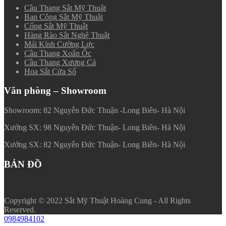
Cầu Thang Sắt Mỹ Thuật
Ban Công Sắt Mỹ Thuật
Cổng Sắt Mỹ Thuật
Hàng Rào Sắt Nghệ Thuật
Mái Kính Cường Lực
Cầu Thang Xoắn Ốc
Cầu Thang Xương Cá
Hoa Sắt Cửa Sổ
Văn phòng – Showroom
Showroom: 82 Nguyễn Đức Thuận -Long Biên- Hà Nội
Xưởng SX: 98 Nguyễn Đức Thuận- Long Biên- Hà Nội
Xưởng SX: 82 Nguyễn Đức Thuận- Long Biên- Hà Nội
BẢN ĐỒ
Copyright © 2022 Sắt Mỹ Thuật Hoàng Cung - All Rights
Reserved.
0984984102