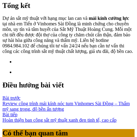
Tổng kết
Dự án sắt mỹ thuật với hạng mục lan can và
mái kính cường lực
tại nhà em Tiến ở Vinhomes Sài Đồng là minh chứng cho chuyên
môn, uy tín và tâm huyết của Sắt Mỹ Thuật Hoàng Cung. Mỗi một
chi tiết đều được đội thợ của công ty chăm chút cẩn thận, đảm bảo
sự hài hòa giữa công năng và thẩm mỹ. Liên hệ hotline
0984.984.102 để chúng tôi tư vấn 24/24 nếu bạn cần tư vấn thi
công các công trình sắt mỹ thuật chất lượng, giá ưu đãi, độ bền cao.
Điều hướng bài viết
Bài trước
Review công trình mái kính nóc tum Vinhomes Sài Đồng – Thẩm
mỹ sang trọng, độ bền ấn tượng
Bài tiếp
Hoàn thiện ban công sắt mỹ thuật xanh đen tinh tế, cao cấp
Có thể bạn quan tâm