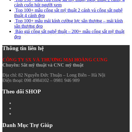
cánh cuốn hút người xem
Top 100+ mẫu cổng sắt mỹ thuật 2 cánh và cổng sắt nghệ
thuật 4 cánh đẹp
Top 100+ mẫu mái kính cường lực sân thượng – mái kính
sân thượng đẹp
Báo giá cổng sắt nghệ thuật – 200+ mẫu cổng sắt mỹ thuật
đẹp
Thông tin liên hệ
CÔNG TY SX VÀ THƯƠNG MẠI HOÀNG CUNG
Chuyên: Sắt mỹ thuật và CNC mỹ thuật
Địa chỉ: 82 Nguyễn Đức Thuận – Long Biên – Hà Nội
Điện thoại: 098 4984102 – 0981 946 989
Theo dõi SHOP
Danh Mục Trợ Giúp