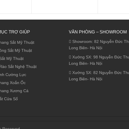
MỤC TRỢ GIÚP
VĂN PHÒNG – SHOWROOM
Showroom: 82 Nguyễn Đức Th
hang Sắt Mỹ Thuật
Long Biên- Hà Nội
ông Sắt Mỹ Thuật
Xưởng SX: 98 Nguyễn Đức Th
Sắt Mỹ Thuật
Long Biên- Hà Nội
Rào Sắt Nghệ Thuật
Xưởng SX: 82 Nguyễn Đức Th
ính Cường Lực
Long Biên- Hà Nội
hang Xoắn Ốc
hang Xương Cá
ắt Cửa Sổ
s Reserved.