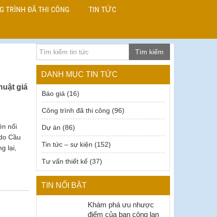
G TRÌNH ĐÃ THI CÔNG
TIN TỨC
Tìm kiếm
DANH MỤC TIN TỨC
huật giá
Báo giá
(16)
Công trình đã thi công
(96)
ên nổi
Dự án
(86)
 do Cầu
Tin tức – sự kiện
(152)
g lại,
Tư vấn thiết kế
(37)
TIN NỔI BẬT
Khám phá ưu nhược
điểm của ban công lan