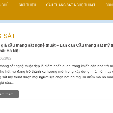
 CHỦ
GIỚI THIỆU
CẦU THANG SẮT NGHỆ THUẬT
CÔN
G SẮT
 giá cầu thang sắt nghệ thuật – Lan can Cầu thang sắt mỹ t
hất Hà Nội
/06/2022
thang sắt nghệ thuật đẹp là điểm nhấn quan trọng khiến căn nhà trở n
 thu hút, và đang trở thành xu hướng mới trong xây dựng nhà hiện nay
g sắt mỹ thuật được mọi người lựa chọn bởi những ưu điểm mà nó man
giá của…
em thêm