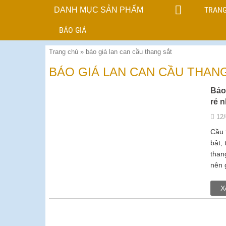
TRANG
DANH MỤC SẢN PHẨM
BÁO GIÁ
Trang chủ
»
báo giá lan can cầu thang sắt
BÁO GIÁ LAN CAN CẦU THAN
Báo
rẻ n
12
Cầu 
bật,
than
nên 
X