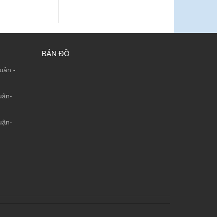
BẢN ĐỒ
uận -
uận-
uận-