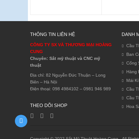
THÔNG TIN LIÊN HỆ
DANH 
CÔNG TY SX VÀ THƯƠNG MẠI HOÀNG
Cầu T
CUNG
Ban C
Chuyên: Sắt mỹ thuật và CNC mỹ
Cổng 
thuật
Hàng 
Địa chỉ: 82 Nguyễn Đức Thuận – Long
Mái K
Biên – Hà Nội
Điện thoại: 098 4984102 – 0981 946 989
Cầu T
Cầu T
THEO DÕI SHOP
Hoa S
Copyright © 2022 Sắt Mỹ Thuật Hoàng Cung - All Right