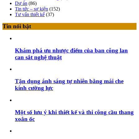
Dự án
(86)
Tin tức – sự kiện
(152)
Tư vấn thiết kế
(37)
Tin nổi bật
Khám phá ưu nhược điểm của ban công lan
can sắt nghệ thuật
Tận dụng ánh sáng tự nhiên bằng mái che
kính cường lực
Một số lưu ý khi thiết kế và thi công cầu thang
xoắn ốc