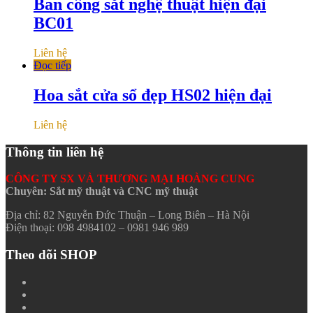
Ban công sắt nghệ thuật hiện đại
BC01
Liên hệ
Đọc tiếp
Hoa sắt cửa sổ đẹp HS02 hiện đại
Liên hệ
Thông tin liên hệ
CÔNG TY SX VÀ THƯƠNG MẠI HOÀNG CUNG
Chuyên: Sắt mỹ thuật và CNC mỹ thuật
Địa chỉ: 82 Nguyễn Đức Thuận – Long Biên – Hà Nội
Điện thoại: 098 4984102 – 0981 946 989
Theo dõi SHOP