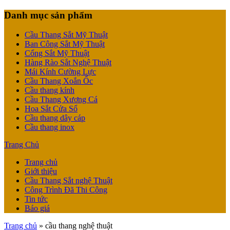
Danh mục sản phẩm
Cầu Thang Sắt Mỹ Thuật
Ban Công Sắt Mỹ Thuật
Cổng Sắt Mỹ Thuật
Hàng Rào Sắt Nghệ Thuật
Mái Kính Cường Lực
Cầu Thang Xoắn Ốc
Cầu thang kính
Cầu Thang Xương Cá
Hoa Sắt Cửa Sổ
Cầu thang dây cáp
Cầu thang inox
Trang Chủ
Trang chủ
Giới thiệu
Cầu Thang Sắt nghệ Thuật
Công Trình Đã Thi Công
Tin tức
Báo giá
Trang chủ
»
cầu thang nghệ thuật