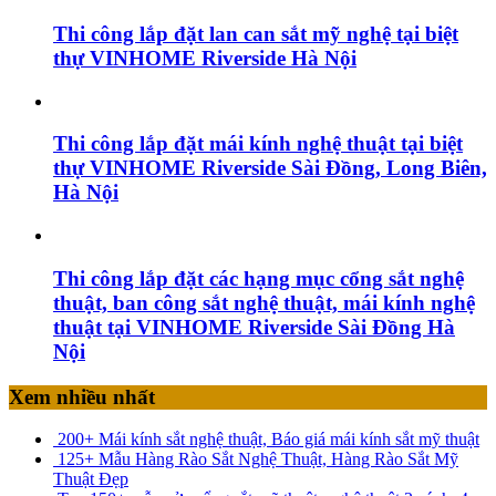
Thi công lắp đặt lan can sắt mỹ nghệ tại biệt
thự VINHOME Riverside Hà Nội
Thi công lắp đặt mái kính nghệ thuật tại biệt
thự VINHOME Riverside Sài Đồng, Long Biên,
Hà Nội
Thi công lắp đặt các hạng mục cổng sắt nghệ
thuật, ban công sắt nghệ thuật, mái kính nghệ
thuật tại VINHOME Riverside Sài Đồng Hà
Nội
Xem nhiều nhất
200+ Mái kính sắt nghệ thuật, Báo giá mái kính sắt mỹ thuật
125+ Mẫu Hàng Rào Sắt Nghệ Thuật, Hàng Rào Sắt Mỹ
Thuật Đẹp