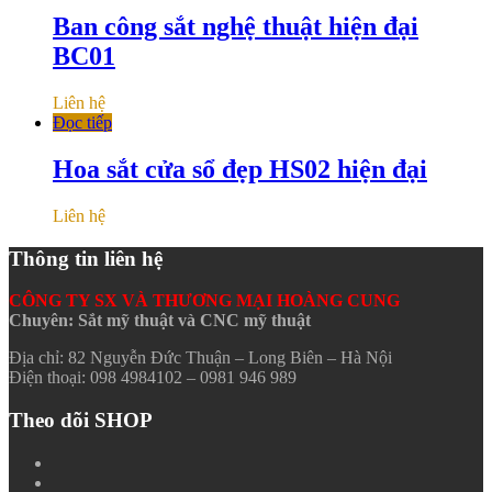
Ban công sắt nghệ thuật hiện đại
BC01
Liên hệ
Đọc tiếp
Hoa sắt cửa sổ đẹp HS02 hiện đại
Liên hệ
Thông tin liên hệ
CÔNG TY SX VÀ THƯƠNG MẠI HOÀNG CUNG
Chuyên: Sắt mỹ thuật và CNC mỹ thuật
Địa chỉ: 82 Nguyễn Đức Thuận – Long Biên – Hà Nội
Điện thoại: 098 4984102 – 0981 946 989
Theo dõi SHOP