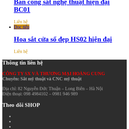
Ban công sắt nghệ thuật hiện đại
BC01
Liên hệ
Đọc tiếp
Hoa sắt cửa sổ đẹp HS02 hiện đại
Liên hệ
Thông tin liên hệ
CÔNG TY SX VÀ THƯƠNG MẠI HOÀNG CUNG
Chuyên: Sắt mỹ thuật và CNC mỹ thuật
Địa chỉ: 82 Nguyễn Đức Thuận – Long Biên – Hà Nội
Điện thoại: 098 4984102 – 0981 946 989
Theo dõi SHOP