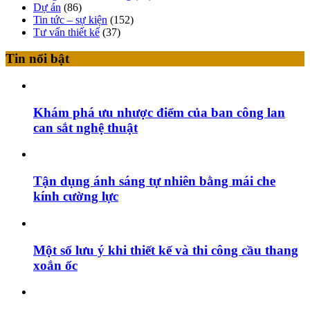
Dự án
(86)
Tin tức – sự kiện
(152)
Tư vấn thiết kế
(37)
Tin nổi bật
Khám phá ưu nhược điểm của ban công lan
can sắt nghệ thuật
Tận dụng ánh sáng tự nhiên bằng mái che
kính cường lực
Một số lưu ý khi thiết kế và thi công cầu thang
xoắn ốc