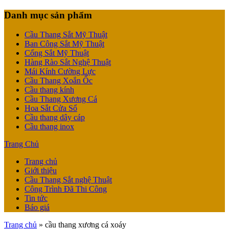
Danh mục sản phẩm
Cầu Thang Sắt Mỹ Thuật
Ban Công Sắt Mỹ Thuật
Cổng Sắt Mỹ Thuật
Hàng Rào Sắt Nghệ Thuật
Mái Kính Cường Lực
Cầu Thang Xoắn Ốc
Cầu thang kính
Cầu Thang Xương Cá
Hoa Sắt Cửa Sổ
Cầu thang dây cáp
Cầu thang inox
Trang Chủ
Trang chủ
Giới thiệu
Cầu Thang Sắt nghệ Thuật
Công Trình Đã Thi Công
Tin tức
Báo giá
Trang chủ
»
cầu thang xương cá xoáy