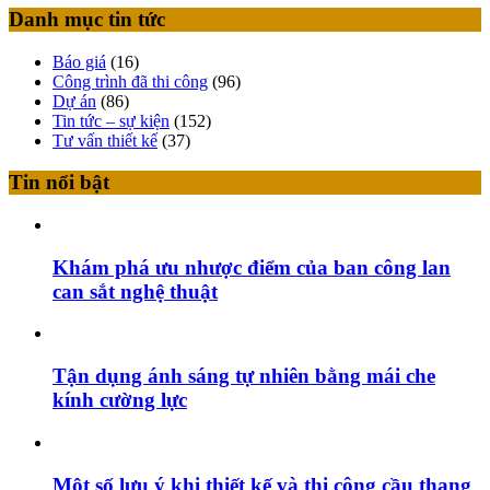
Danh mục tin tức
Báo giá
(16)
Công trình đã thi công
(96)
Dự án
(86)
Tin tức – sự kiện
(152)
Tư vấn thiết kế
(37)
Tin nổi bật
Khám phá ưu nhược điểm của ban công lan
can sắt nghệ thuật
Tận dụng ánh sáng tự nhiên bằng mái che
kính cường lực
Một số lưu ý khi thiết kế và thi công cầu thang