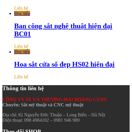
Liên hệ
Đọc tiếp
Ban công sắt nghệ thuật hiện đại
BC01
Liên hệ
Đọc tiếp
Hoa sắt cửa sổ đẹp HS02 hiện đại
Liên hệ
Thông tin liên hệ
CÔNG TY SX VÀ THƯƠNG MẠI HOÀNG CUNG
Chuyên: Sắt mỹ thuật và CNC mỹ thuật
Địa chỉ: 82 Nguyễn Đức Thuận – Long Biên – Hà Nội
Điện thoại: 098 4984102 – 0981 946 989
Theo dõi SHOP