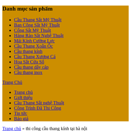
Danh mục sản phẩm
Cầu Thang Sắt Mỹ Thuật
Ban Công Sắt Mỹ Thuật
Cổng Sắt Mỹ Thuật
Hàng Rào Sắt Nghệ Thuật
Mái Kính Cường Lực
Cầu Thang Xoắn Ốc
Cầu thang kính
Cầu Thang Xương Cá
Hoa Sắt Cửa Sổ
Cầu thang dây cáp
Cầu thang inox
Trang Chủ
Trang chủ
Giới thiệu
Cầu Thang Sắt nghệ Thuật
Công Trình Đã Thi Công
Tin tức
Báo giá
Trang chủ
»
thi công cầu thang kính tại hà nội