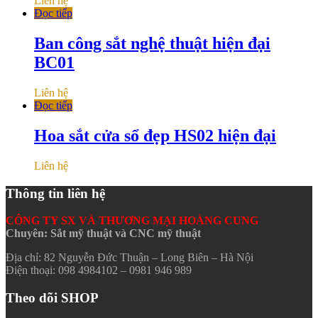
Liên hệ
Đọc tiếp
Ban công sắt nghệ thuật hiện đại
BC01
Liên hệ
Đọc tiếp
Hoa sắt cửa sổ đẹp HS02 hiện đại
Liên hệ
Thông tin liên hệ
CÔNG TY SX VÀ THƯƠNG MẠI HOÀNG CUNG
Chuyên: Sắt mỹ thuật và CNC mỹ thuật
Địa chỉ: 82 Nguyễn Đức Thuận – Long Biên – Hà Nội
Điện thoại: 098 4984102 – 0981 946 989
Theo dõi SHOP