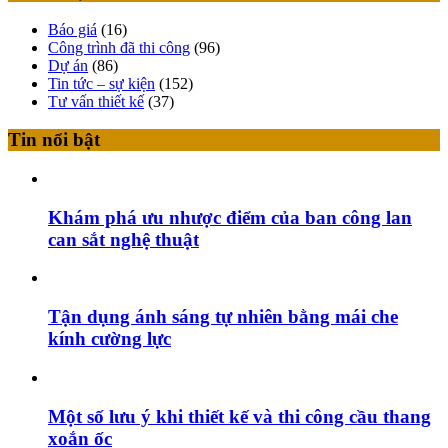
Báo giá
(16)
Công trình đã thi công
(96)
Dự án
(86)
Tin tức – sự kiện
(152)
Tư vấn thiết kế
(37)
Tin nổi bật
Khám phá ưu nhược điểm của ban công lan
can sắt nghệ thuật
Tận dụng ánh sáng tự nhiên bằng mái che
kính cường lực
Một số lưu ý khi thiết kế và thi công cầu thang
xoắn ốc