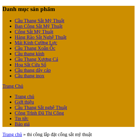
Danh mục sản phẩm
Cầu Thang Sắt Mỹ Thuật
Ban Công Sắt Mỹ Thuật
Cổng Sắt Mỹ Thuật
Hàng Rào Sắt Nghệ Thuật
Mái Kính Cường Lực
Cầu Thang Xoắn Ốc
Cầu thang kính
Cầu Thang Xương Cá
Hoa Sắt Cửa Sổ
Cầu thang dây cáp
Cầu thang inox
Trang Chủ
Trang chủ
Giới thiệu
Cầu Thang Sắt nghệ Thuật
Công Trình Đã Thi Công
Tin tức
Báo giá
Trang chủ
»
thi công lắp đặt cổng sắt mỹ thuật