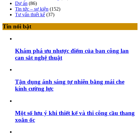
Dự án
(86)
Tin tức – sự kiện
(152)
Tư vấn thiết kế
(37)
Tin nổi bật
Khám phá ưu nhược điểm của ban công lan
can sắt nghệ thuật
Tận dụng ánh sáng tự nhiên bằng mái che
kính cường lực
Một số lưu ý khi thiết kế và thi công cầu thang
xoắn ốc