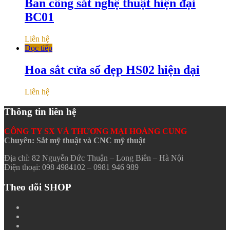
Ban công sắt nghệ thuật hiện đại
BC01
Liên hệ
Đọc tiếp
Hoa sắt cửa sổ đẹp HS02 hiện đại
Liên hệ
Thông tin liên hệ
CÔNG TY SX VÀ THƯƠNG MẠI HOÀNG CUNG
Chuyên: Sắt mỹ thuật và CNC mỹ thuật
Địa chỉ: 82 Nguyễn Đức Thuận – Long Biên – Hà Nội
Điện thoại: 098 4984102 – 0981 946 989
Theo dõi SHOP