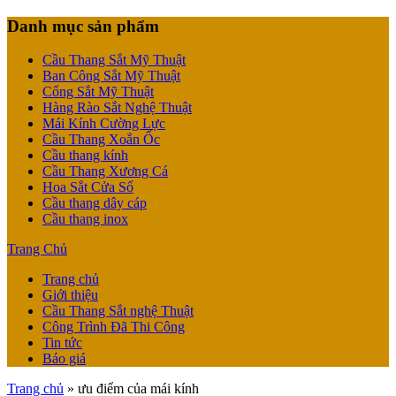
Danh mục sản phẩm
Cầu Thang Sắt Mỹ Thuật
Ban Công Sắt Mỹ Thuật
Cổng Sắt Mỹ Thuật
Hàng Rào Sắt Nghệ Thuật
Mái Kính Cường Lực
Cầu Thang Xoắn Ốc
Cầu thang kính
Cầu Thang Xương Cá
Hoa Sắt Cửa Sổ
Cầu thang dây cáp
Cầu thang inox
Trang Chủ
Trang chủ
Giới thiệu
Cầu Thang Sắt nghệ Thuật
Công Trình Đã Thi Công
Tin tức
Báo giá
Trang chủ
»
ưu điểm của mái kính