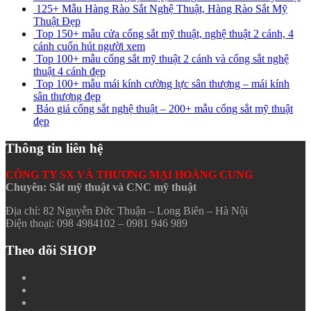
125+ Mẫu Hàng Rào Sắt Nghệ Thuật, Hàng Rào Sắt Mỹ
Thuật Đẹp
Top 150+ mẫu cửa cổng sắt mỹ thuật, nghệ thuật 2 cánh, 4
cánh cuốn hút người xem
Top 100+ mẫu cổng sắt mỹ thuật 2 cánh và cổng sắt nghệ
thuật 4 cánh đẹp
Top 100+ mẫu mái kính cường lực sân thượng – mái kính
sân thượng đẹp
Báo giá cổng sắt nghệ thuật – 200+ mẫu cổng sắt mỹ thuật
đẹp
Thông tin liên hệ
CÔNG TY SX VÀ THƯƠNG MẠI HOÀNG CUNG
Chuyên: Sắt mỹ thuật và CNC mỹ thuật
Địa chỉ: 82 Nguyễn Đức Thuận – Long Biên – Hà Nội
Điện thoại: 098 4984102 – 0981 946 989
Theo dõi SHOP