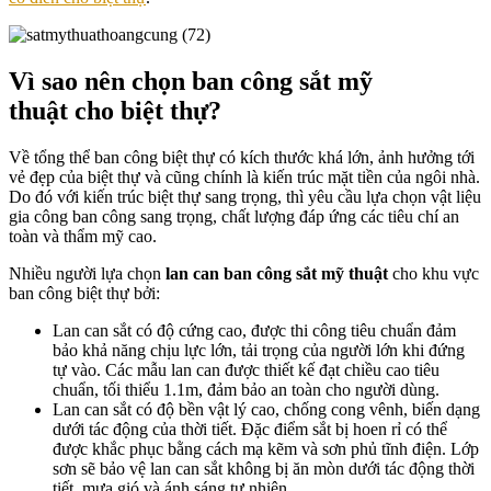
Vì sao nên chọn ban công sắt mỹ
thuật cho biệt thự?
Về tổng thể ban công biệt thự có kích thước khá lớn, ảnh hưởng tới
vẻ đẹp của biệt thự và cũng chính là kiến trúc mặt tiền của ngôi nhà.
Do đó với kiến trúc biệt thự sang trọng, thì yêu cầu lựa chọn vật liệu
gia công ban công sang trọng, chất lượng đáp ứng các tiêu chí an
toàn và thẩm mỹ cao.
Nhiều người lựa chọn
lan can ban công sắt mỹ thuật
cho khu vực
ban công biệt thự bởi:
Lan can sắt có độ cứng cao, được thi công tiêu chuẩn đảm
bảo khả năng chịu lực lớn, tải trọng của người lớn khi đứng
tự vào. Các mẫu lan can được thiết kế đạt chiều cao tiêu
chuẩn, tối thiểu 1.1m, đảm bảo an toàn cho người dùng.
Lan can sắt có độ bền vật lý cao, chống cong vênh, biến dạng
dưới tác động của thời tiết. Đặc điểm sắt bị hoen rỉ có thể
được khắc phục bằng cách mạ kẽm và sơn phủ tĩnh điện. Lớp
sơn sẽ bảo vệ lan can sắt không bị ăn mòn dưới tác động thời
tiết, mưa gió và ánh sáng tự nhiên.