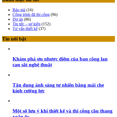
Báo giá
(16)
Công trình đã thi công
(96)
Dự án
(86)
Tin tức – sự kiện
(152)
Tư vấn thiết kế
(37)
Tin nổi bật
Khám phá ưu nhược điểm của ban công lan
can sắt nghệ thuật
Tận dụng ánh sáng tự nhiên bằng mái che
kính cường lực
Một số lưu ý khi thiết kế và thi công cầu thang
xoắn ốc