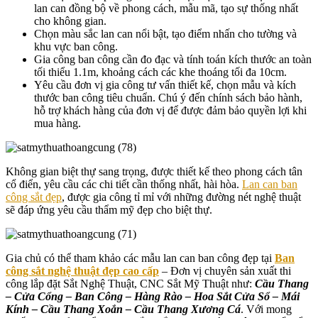
lan can đồng bộ về phong cách, mẫu mã, tạo sự thống nhất
cho không gian.
Chọn màu sắc lan can nổi bật, tạo điểm nhấn cho tường và
khu vực ban công.
Gia công ban công cần đo đạc và tính toán kích thước an toàn
tối thiểu 1.1m, khoảng cách các khe thoáng tối đa 10cm.
Yêu cầu đơn vị gia công tư vấn thiết kế, chọn mẫu và kích
thước ban công tiêu chuẩn. Chú ý đến chính sách bảo hành,
hỗ trợ khách hàng của đơn vị để được đảm bảo quyền lợi khi
mua hàng.
Không gian biệt thự sang trọng, được thiết kế theo phong cách tân
cổ điển, yêu cầu các chi tiết cần thống nhất, hài hòa.
Lan can ban
công sắt đẹp
, được gia công tỉ mỉ với những đường nét nghệ thuật
sẽ đáp ứng yêu cầu thẩm mỹ đẹp cho biệt thự.
Gia chủ có thể tham khảo các mẫu lan can ban công đẹp tại
Ban
công sắt nghệ thuật đẹp cao cấp
– Đơn vị chuyên sản xuất thi
công lắp đặt Sắt Nghệ Thuật, CNC Sắt Mỹ Thuật như:
Cầu Thang
– Cửa Cổng – Ban Công – Hàng Rào – Hoa Sắt Cửa Sổ – Mái
Kính – Cầu Thang Xoắn – Cầu Thang Xương Cá
. Với mong