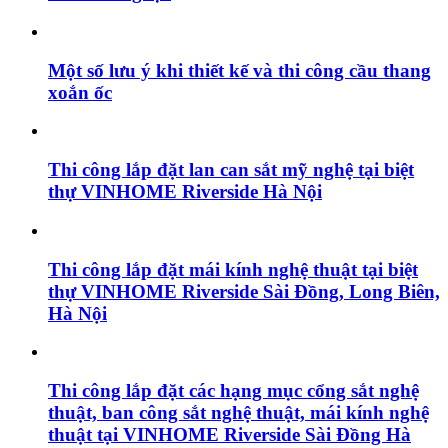
Một số lưu ý khi thiết kế và thi công cầu thang
xoắn ốc
Thi công lắp đặt lan can sắt mỹ nghệ tại biệt
thự VINHOME Riverside Hà Nội
Thi công lắp đặt mái kính nghệ thuật tại biệt
thự VINHOME Riverside Sài Đồng, Long Biên,
Hà Nội
Thi công lắp đặt các hạng mục cổng sắt nghệ
thuật, ban công sắt nghệ thuật, mái kính nghệ
thuật tại VINHOME Riverside Sài Đồng Hà