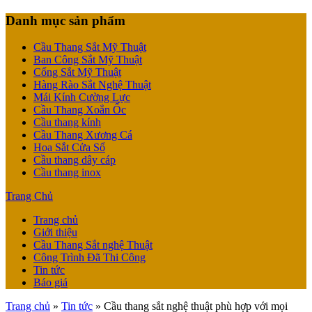
Danh mục sản phẩm
Cầu Thang Sắt Mỹ Thuật
Ban Công Sắt Mỹ Thuật
Cổng Sắt Mỹ Thuật
Hàng Rào Sắt Nghệ Thuật
Mái Kính Cường Lực
Cầu Thang Xoắn Ốc
Cầu thang kính
Cầu Thang Xương Cá
Hoa Sắt Cửa Sổ
Cầu thang dây cáp
Cầu thang inox
Trang Chủ
Trang chủ
Giới thiệu
Cầu Thang Sắt nghệ Thuật
Công Trình Đã Thi Công
Tin tức
Báo giá
Trang chủ
»
Tin tức
»
Cầu thang sắt nghệ thuật phù hợp với mọi