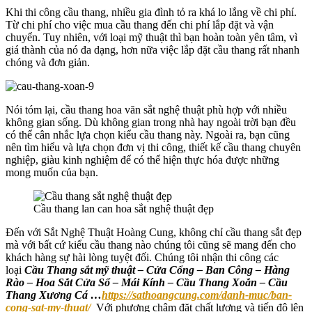
Khi thi công cầu thang, nhiều gia đình tỏ ra khá lo lắng về chi phí.
Từ chi phí cho việc mua cầu thang đến chi phí lắp đặt và vận
chuyển. Tuy nhiên, với loại mỹ thuật thì bạn hoàn toàn yên tâm, vì
giá thành của nó đa dạng, hơn nữa việc lắp đặt cầu thang rất nhanh
chóng và đơn giản.
Nói tóm lại, cầu thang hoa văn sắt nghệ thuật phù hợp với nhiều
không gian sống. Dù không gian trong nhà hay ngoài trời bạn đều
có thể cân nhắc lựa chọn kiểu cầu thang này. Ngoài ra, bạn cũng
nên tìm hiểu và lựa chọn đơn vị thi công, thiết kế cầu thang chuyên
nghiệp, giàu kinh nghiệm để có thể hiện thực hóa được những
mong muốn của bạn.
Cầu thang lan can hoa sắt nghệ thuật đẹp
Đến với Sắt Nghệ Thuật Hoàng Cung, không chỉ cầu thang sắt đẹp
mà với bất cứ kiểu cầu thang nào chúng tôi cũng sẽ mang đến cho
khách hàng sự hài lòng tuyệt đối. Chúng tôi nhận thi công các
loại
Cầu Thang sắt mỹ thuật – Cửa Cổng – Ban Công – Hàng
Rào – Hoa Sắt Cửa Sổ – Mái Kính – Cầu Thang Xoắn – Cầu
Thang Xương Cá …
https://sathoangcung.com/danh-muc/ban-
cong-sat-my-thuat/
Với phương châm đặt chất lượng và tiến độ lên