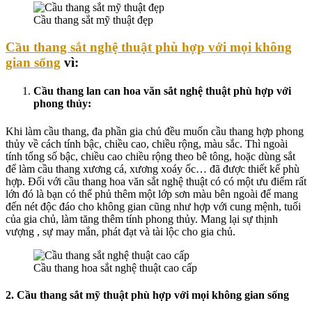
Cầu thang sắt mỹ thuật đẹp
Cầu thang sắt nghệ thuật phù hợp với mọi không
gian sống
vì:
Cầu thang lan can hoa văn sắt nghệ thuật phù hợp với
phong thủy:
Khi làm cầu thang, đa phần gia chủ đều muốn cầu thang hợp phong
thủy về cách tính bậc, chiều cao, chiều rộng, màu sắc. Thì ngoài
tính tổng số bậc, chiều cao chiều rộng theo bê tông, hoặc dùng sắt
để làm cầu thang xương cá, xương xoáy ốc… đã được thiết kế phù
hợp. Đối với cầu thang hoa văn sắt nghệ thuật có có một ưu điểm rất
lớn đó là bạn có thể phủ thêm một lớp sơn màu bên ngoài để mang
đến nét độc đáo cho không gian cũng như hợp với cung mệnh, tuổi
của gia chủ, làm tăng thêm tính phong thủy. Mang lại sự thịnh
vượng , sự may mắn, phát đạt và tài lộc cho gia chủ.
Cầu thang hoa sắt nghệ thuật cao cấp
2. Cầu thang sắt mỹ thuật phù hợp với mọi không gian sống