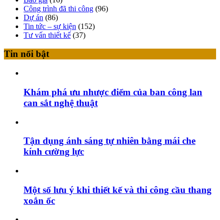
Công trình đã thi công
(96)
Dự án
(86)
Tin tức – sự kiện
(152)
Tư vấn thiết kế
(37)
Tin nổi bật
Khám phá ưu nhược điểm của ban công lan
can sắt nghệ thuật
Tận dụng ánh sáng tự nhiên bằng mái che
kính cường lực
Một số lưu ý khi thiết kế và thi công cầu thang
xoắn ốc