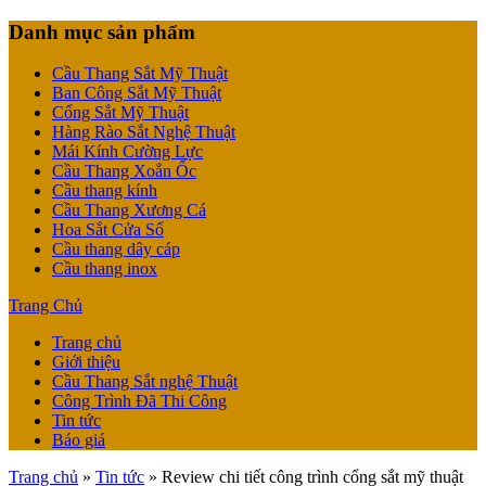
Danh mục sản phẩm
Cầu Thang Sắt Mỹ Thuật
Ban Công Sắt Mỹ Thuật
Cổng Sắt Mỹ Thuật
Hàng Rào Sắt Nghệ Thuật
Mái Kính Cường Lực
Cầu Thang Xoắn Ốc
Cầu thang kính
Cầu Thang Xương Cá
Hoa Sắt Cửa Sổ
Cầu thang dây cáp
Cầu thang inox
Trang Chủ
Trang chủ
Giới thiệu
Cầu Thang Sắt nghệ Thuật
Công Trình Đã Thi Công
Tin tức
Báo giá
Trang chủ
»
Tin tức
»
Review chi tiết công trình cổng sắt mỹ thuật