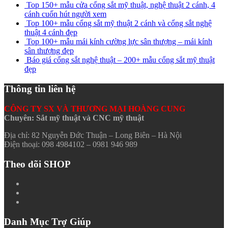
Top 150+ mẫu cửa cổng sắt mỹ thuật, nghệ thuật 2 cánh, 4
cánh cuốn hút người xem
Top 100+ mẫu cổng sắt mỹ thuật 2 cánh và cổng sắt nghệ
thuật 4 cánh đẹp
Top 100+ mẫu mái kính cường lực sân thượng – mái kính
sân thượng đẹp
Báo giá cổng sắt nghệ thuật – 200+ mẫu cổng sắt mỹ thuật
đẹp
Thông tin liên hệ
CÔNG TY SX VÀ THƯƠNG MẠI HOÀNG CUNG
Chuyên: Sắt mỹ thuật và CNC mỹ thuật
Địa chỉ: 82 Nguyễn Đức Thuận – Long Biên – Hà Nội
Điện thoại: 098 4984102 – 0981 946 989
Theo dõi SHOP
Danh Mục Trợ Giúp