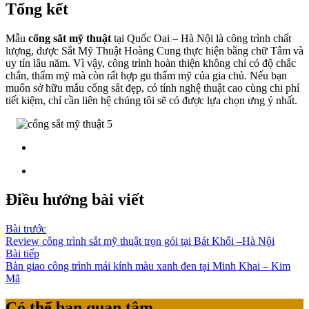
Tổng kết
Mẫu
cổng sắt mỹ thuật
tại Quốc Oai – Hà Nội là công trình chất
lượng, được Sắt Mỹ Thuật Hoàng Cung thực hiện bằng chữ Tâm và
uy tín lâu năm. Vì vậy, công trình hoàn thiện không chỉ có độ chắc
chắn, thẩm mỹ mà còn rất hợp gu thẩm mỹ của gia chủ. Nếu bạn
muốn sở hữu mẫu cổng sắt đẹp, có tính nghệ thuật cao cùng chi phí
tiết kiệm, chỉ cần liên hệ chúng tôi sẽ có được lựa chọn ưng ý nhất.
Điều hướng bài viết
Bài trước
Review công trình sắt mỹ thuật trọn gói tại Bát Khối –Hà Nội
Bài tiếp
Bàn giao công trình mái kính màu xanh đen tại Minh Khai – Kim
Mã
Có thể bạn quan tâm