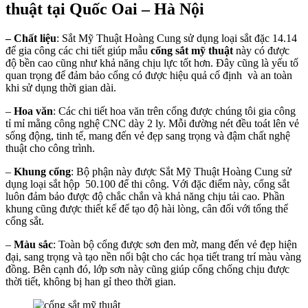
thuật tại Quốc Oai – Hà Nội
– Chất liệu
: Sắt Mỹ Thuật Hoàng Cung sử dụng loại sắt đặc 14.14
để gia công các chi tiết giúp mẫu
cổng sắt mỹ thuật
này có được
độ bền cao cũng như khả năng chịu lực tốt hơn. Đây cũng là yếu tố
quan trọng để đảm bảo cổng có được hiệu quả cố định và an toàn
khi sử dụng thời gian dài.
–
Hoa văn
: Các chi tiết hoa văn trên cổng được chúng tôi gia công
tỉ mỉ mằng công nghệ CNC dày 2 ly. Mỗi đường nét đều toát lên vẻ
sống động, tinh tế, mang đến vẻ đẹp sang trọng và đậm chất nghệ
thuật cho công trình.
–
Khung cổng
: Bộ phận này được Sắt Mỹ Thuật Hoàng Cung sử
dụng loại sắt hộp 50.100 để thi công. Với đặc điểm này, cổng sắt
luôn đảm bảo được độ chắc chắn và khả năng chịu tải cao. Phần
khung cũng được thiết kế để tạo độ hài lòng, cân đối với tổng thể
cổng sắt.
–
Màu sắc
: Toàn bộ cổng được sơn đen mờ, mang đến vẻ đẹp hiện
đại, sang trọng và tạo nền nổi bật cho các họa tiết trang trí màu vàng
đồng. Bên cạnh đó, lớp sơn này cũng giúp cổng chống chịu được
thời tiết, không bị han gỉ theo thời gian.