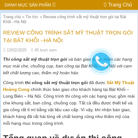
Trang Chủ
DANH MỤC SẢN PHẨM
Trang chủ
»
Tin tức
»
Review công trình sắt mỹ thuật trọn gói tại Bát
Khối –Hà Nội
REVIEW CÔNG TRÌNH SẮT MỸ THUẬT TRỌN GÓI
TẠI BÁT KHỐI –HÀ NỘI
13/02/2025
45 lượt xem
Thi công sắt mỹ thuật trọn gói
và bàn giao hoàn thiện các hạng
mục mái che, chuồng cọp, ban công tại Bát Khối – Hà Nội với cam
kết chất lượng cao, thẩm mỹ hoàn hảo.
Công trình
thi công sắt mỹ thuật trọn gói
đã được
Sắt Mỹ Thuật
Hoàng Cung
chính thức bàn giao cho khách hàng tại Bát Khối –
Long Biên – Hà Nội. Công trình thi công với các hạng mục gồm mái
che khung sắt, ban công, chuồng cọp. Tất cả đều được thiết kế và
gia công rất tỉ mỉ bằng vật liệu cao cấp. Vì vậy, khi nhận bàn giao,
khách hàng đã rất hài lòng về chất lượng cũng như thẩm mỹ của
mỗi hạng mục trong công trình.