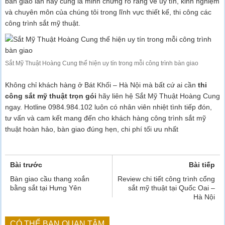
bàn giao lần này cũng là minh chứng rõ ràng về uy tín, kinh nghiệm
và chuyên môn của chúng tôi trong lĩnh vực thiết kế, thi công các
công trình sắt mỹ thuật.
Sắt Mỹ Thuật Hoàng Cung thể hiện uy tín trong mỗi công trình bàn giao
Không chỉ khách hàng ở Bát Khối – Hà Nội mà bất cứ ai cần
thi
công sắt mỹ thuật trọn gói
hãy liên hệ Sắt Mỹ Thuật Hoàng Cung
ngay. Hotline 0984.984.102 luôn có nhân viên nhiệt tình tiếp đón,
tư vấn và cam kết mang đến cho khách hàng công trình sắt mỹ
thuật hoàn hảo, bàn giao đúng hẹn, chi phí tối ưu nhất
Bài trước
Bài tiếp
Bàn giao cầu thang xoắn
Review chi tiết công trình cổng
bằng sắt tại Hưng Yên
sắt mỹ thuật tại Quốc Oai –
Hà Nội
CÓ THỂ BẠN QUAN TÂM