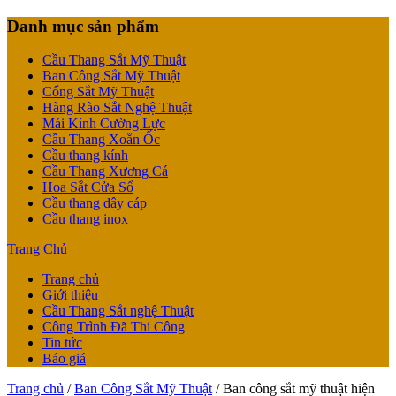
Danh mục sản phẩm
Cầu Thang Sắt Mỹ Thuật
Ban Công Sắt Mỹ Thuật
Cổng Sắt Mỹ Thuật
Hàng Rào Sắt Nghệ Thuật
Mái Kính Cường Lực
Cầu Thang Xoắn Ốc
Cầu thang kính
Cầu Thang Xương Cá
Hoa Sắt Cửa Sổ
Cầu thang dây cáp
Cầu thang inox
Trang Chủ
Trang chủ
Giới thiệu
Cầu Thang Sắt nghệ Thuật
Công Trình Đã Thi Công
Tin tức
Báo giá
Trang chủ
/
Ban Công Sắt Mỹ Thuật
/ Ban công sắt mỹ thuật hiện