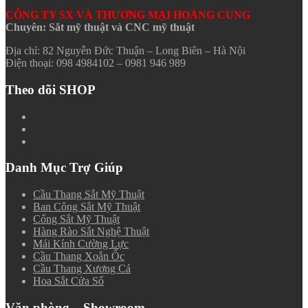
CÔNG TY SX VÀ THƯƠNG MẠI HOÀNG CUNG
Chuyên: Sắt mỹ thuật và CNC mỹ thuật
Địa chỉ: 82 Nguyễn Đức Thuận – Long Biên – Hà Nội
Điện thoại: 098 4984102 – 0981 946 989
Theo dõi SHOP
Danh Mục Trợ Giúp
Cầu Thang Sắt Mỹ Thuật
Ban Công Sắt Mỹ Thuật
Cổng Sắt Mỹ Thuật
Hàng Rào Sắt Nghệ Thuật
Mái Kính Cường Lực
Cầu Thang Xoắn Ốc
Cầu Thang Xương Cá
Hoa Sắt Cửa Sổ
Văn phòng – Showroom