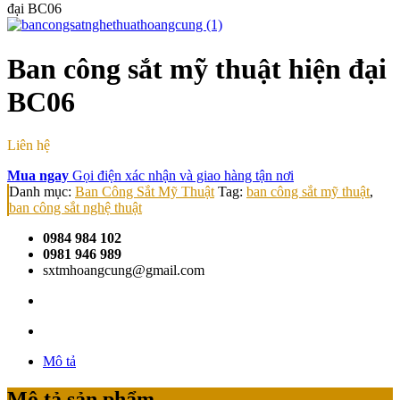
đại BC06
Ban công sắt mỹ thuật hiện đại
BC06
Liên hệ
Mua ngay
Gọi điện xác nhận và giao hàng tận nơi
Danh mục:
Ban Công Sắt Mỹ Thuật
Tag:
ban công sắt mỹ thuật
,
ban công sắt nghệ thuật
0984 984 102
0981 946 989
sxtmhoangcung@gmail.com
Mô tả
Mô tả sản phẩm