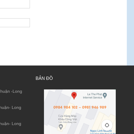
BẢN ĐỒ
huận -Long
huận- Long
huận- Long