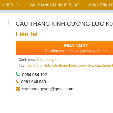
GIỚI THIỆU
CẦU THANG SẮT NGHỆ THUẬT
CÔNG TRÌNH Đ
CẦU THANG KÍNH CƯỜNG LỰC K0
Liên hệ
MUA NGAY
Gọi điện xác nhận và giao hàng tận nơi
Danh mục:
Cầu thang kính
Tag:
cầu thang kính
,
cầu thang kính cường lực
,
cầu thang 
0984 984 102
0981 946 989
sxtmhoangcung@gmail.com