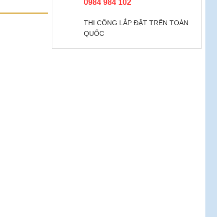
0984 984 102
THI CÔNG LẮP ĐẶT TRÊN TOÀN
QUỐC