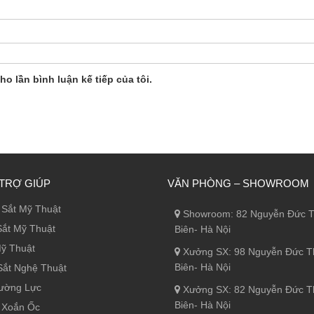
ho lần bình luận kế tiếp của tôi.
TRỢ GIÚP
VĂN PHÒNG – SHOWROOM
Sắt Mỹ Thuật
Showroom: 82 Nguyễn Đức T
ắt Mỹ Thuật
Biên- Hà Nội
ỹ Thuật
Xưởng SX: 98 Nguyễn Đức T
Biên- Hà Nội
ắt Nghệ Thuật
ường Lực
Xưởng SX: 82 Nguyễn Đức T
Biên- Hà Nội
 Xoắn Ốc