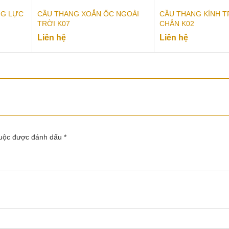
NG LỰC
CẦU THANG XOẮN ỐC NGOÀI
CẦU THANG KÍNH 
TRỜI K07
CHÂN K02
Liên hệ
Liên hệ
buộc được đánh dấu
*