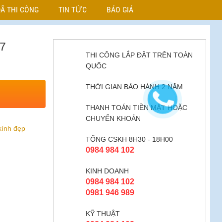
Ã THI CÔNG
TIN TỨC
BÁO GIÁ
7
THI CÔNG LẮP ĐẶT TRÊN TOÀN
QUỐC
THỜI GIAN BẢO HÀNH 2 NĂM
THANH TOÁN TIỀN MẶT HOẶC
CHUYỂN KHOẢN
kính đẹp
TỔNG CSKH 8H30 - 18H00
0984 984 102
KINH DOANH
0984 984 102
0981 946 989
KỸ THUẬT