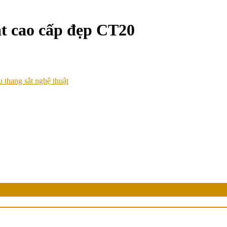
ật cao cấp đẹp CT20
u thang sắt nghệ thuật