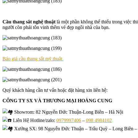
Cầu thang sắt nghệ thuật
là một phần không thể thiếu trong việc th
người còn phải tôn vinh thêm vẻ đẹp ngôi nhà của bạn.
Báo giá cầu thang sắt mỹ thuật
Quý khách hàng cần tư vấn hoặc đặt hàng xin liên hệ:
CÔNG TY SX VÀ THƯƠNG MẠI HOÀNG CUNG
Showrom
: 82 Nguyễn Đức Thuận-Long Biên – Hà Nội
Liên Hệ Hotline/zalo:
0979997406
–
098 4984102
Xưởng SX: 98 Nguyễn Đức Thuận – Trâu Quỳ – Long Biên –