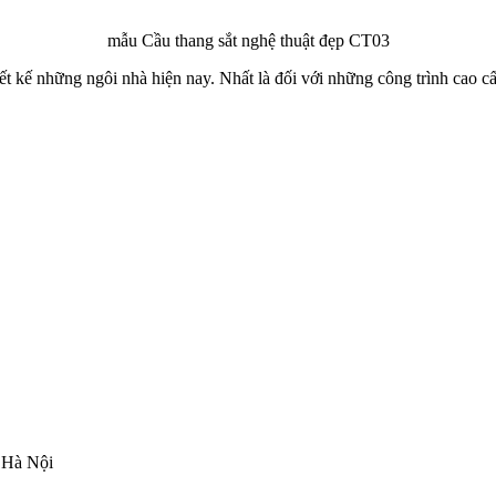
mẫu Cầu thang sắt nghệ thuật đẹp CT03
iết kế những ngôi nhà hiện nay. Nhất là đối với những công trình cao cấ
 Hà Nội