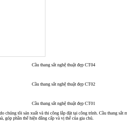
Cầu thang sắt nghệ thuật đẹp CT04
Cầu thang sắt nghệ thuật đẹp CT02
Cầu thang sắt nghệ thuật đẹp CT01
o chúng tôi sản xuất và thi công lắp đặt tại công trình. Cầu thang sắt
óp phần thể hiện đẳng cấp và vị thế của gia chủ.