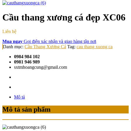
Cầu thang xương cá đẹp XC06
Liên hệ
Mua ngay
Gọi điện xác nhận và giao hàng tận nơi
Danh mục:
Cầu Thang Xương Cá
Tag:
cau thang xuong ca
0984 984 102
0981 946 989
sxtmhoangcung@gmail.com
Mô tả
Mô tả sản phẩm