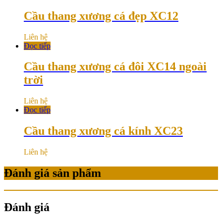
Cầu thang xương cá đẹp XC12
Liên hệ
Đọc tiếp
Cầu thang xương cá đôi XC14 ngoài
trời
Liên hệ
Đọc tiếp
Cầu thang xương cá kính XC23
Liên hệ
Đánh giá sản phẩm
Đánh giá