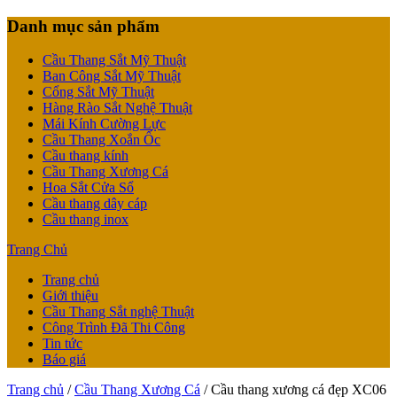
Danh mục sản phẩm
Cầu Thang Sắt Mỹ Thuật
Ban Công Sắt Mỹ Thuật
Cổng Sắt Mỹ Thuật
Hàng Rào Sắt Nghệ Thuật
Mái Kính Cường Lực
Cầu Thang Xoắn Ốc
Cầu thang kính
Cầu Thang Xương Cá
Hoa Sắt Cửa Sổ
Cầu thang dây cáp
Cầu thang inox
Trang Chủ
Trang chủ
Giới thiệu
Cầu Thang Sắt nghệ Thuật
Công Trình Đã Thi Công
Tin tức
Báo giá
Trang chủ
/
Cầu Thang Xương Cá
/ Cầu thang xương cá đẹp XC06