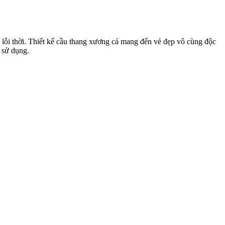
lỗi thời. Thiết kế cầu thang xương cá mang đến vẻ đẹp vô cùng độc
h sử dụng.