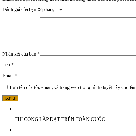
Đánh giá của bạn
Nhận xét của bạn
*
Tên
*
Email
*
Lưu tên của tôi, email, và trang web trong trình duyệt này cho lần 
THI CÔNG LẮP ĐẶT TRÊN TOÀN QUỐC