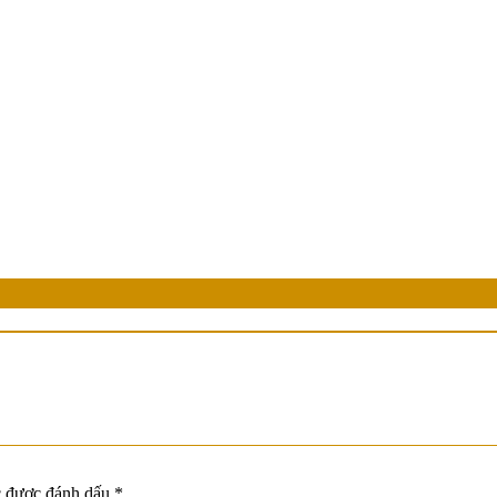
c được đánh dấu
*