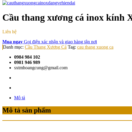
Cầu thang xương cá inox kính
Liên hệ
Mua ngay
Gọi điện xác nhận và giao hàng tận nơi
Danh mục:
Cầu Thang Xương Cá
Tag:
cau thang xuong ca
0984 984 102
0981 946 989
sxtmhoangcung@gmail.com
Mô tả
Mô tả sản phẩm