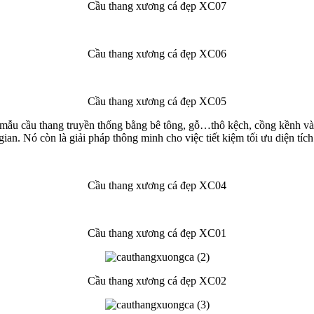
Cầu thang xương cá đẹp XC07
Cầu thang xương cá đẹp XC06
Cầu thang xương cá đẹp XC05
mẫu cầu thang truyền thống bằng bê tông, gỗ…thô kệch, cồng kềnh và 
gian. Nó còn là giải pháp thông minh cho việc tiết kiệm tối ưu diện tíc
Cầu thang xương cá đẹp XC04
Cầu thang xương cá đẹp XC01
Cầu thang xương cá đẹp XC02