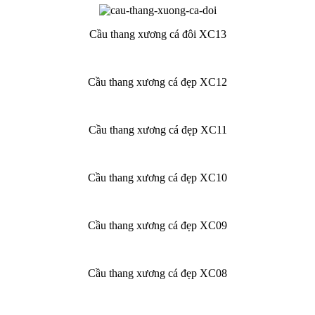
Cầu thang xương cá đôi XC13
Cầu thang xương cá đẹp XC12
Cầu thang xương cá đẹp XC11
Cầu thang xương cá đẹp XC10
Cầu thang xương cá đẹp XC09
Cầu thang xương cá đẹp XC08