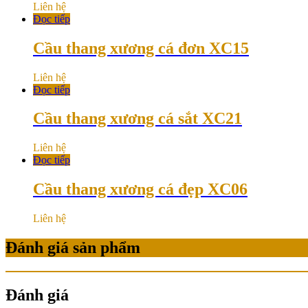
Liên hệ
Đọc tiếp
Cầu thang xương cá đơn XC15
Liên hệ
Đọc tiếp
Cầu thang xương cá sắt XC21
Liên hệ
Đọc tiếp
Cầu thang xương cá đẹp XC06
Liên hệ
Đánh giá sản phẩm
Đánh giá