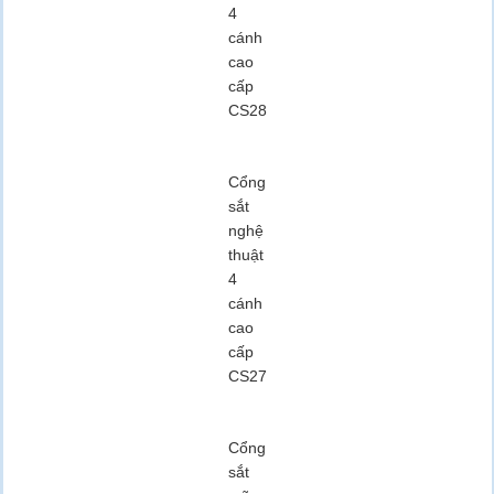
4
cánh
cao
cấp
CS28
Cổng
sắt
nghệ
thuật
4
cánh
cao
cấp
CS27
Cổng
sắt