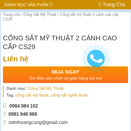
Trang Chủ
DANH MỤC SẢN PHẨM
Trang chủ
/
Cổng Sắt Mỹ Thuật
/ Cổng sắt mỹ thuật 2 cánh cao cấp
CS29
CỔNG SẮT MỸ THUẬT 2 CÁNH CAO
CẤP CS29
Liên hệ
MUA NGAY
Gọi điện xác nhận và giao hàng tận nơi
Danh mục:
Cổng Sắt Mỹ Thuật
Tag:
cổng sắt mỹ thuật
,
cổng sắt nghệ thuật
0984 984 102
0981 946 989
sxtmhoangcung@gmail.com