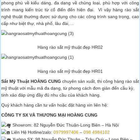
phong phú về kiểu dáng, đa dạng về chủng loại, phù hợp với công
trình mang kiến trúc từ cổ điển đến hiện đại. Vì vậy hàng rào sắt
nghệ thuật thường được sử dụng cho các công trình sang trọng, cao
cấp như biệt thự, nhà phố, lâu đài,…
Hàng rào sắt mỹ thuật đẹp HR02
Hàng rào sắt mỹ thuật đẹp HR01
Sắt Mỹ Thuật HOÀNG CUNG
chuyên sản xuất, thi công hàng rào sắt
mỹ thuật với mẫu mã đa dạng, từ phong cách đơn giản đến cầu kỳ,
tinh xảo đáp ứng đầy đủ nhu cầu của khách hàng.
Quý khách hàng cần tư vấn hoặc đặt hàng xin liên hệ:
CÔNG TY SX VÀ THƯƠNG MẠI HOÀNG CUNG
Showrom
: 82 Nguyễn Đức Thuận-Long Biên – Hà Nội
Liên Hệ Hotline/zalo:
0979997406
–
098 4984102
Xưởng SX: 98 Nguyễn Đức Thuận – Trâu Quỳ – Long Biên –