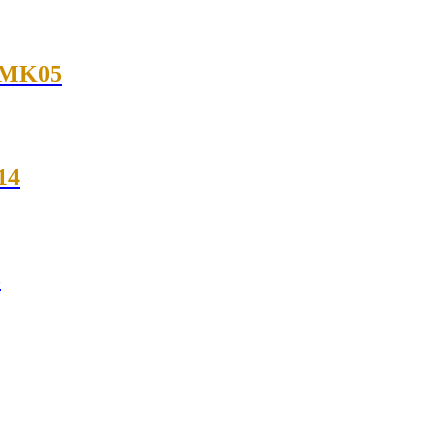
i MK05
14
3