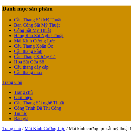
Danh mục sản phẩm
Cầu Thang Sắt Mỹ Thuật
Ban Công Sắt Mỹ Thuật
Cổng Sắt Mỹ Thuật
Hàng Rào Sắt Nghệ Thuật
Mái Kính Cường Lực
Cầu Thang Xoắn Ốc
Cầu thang kính
Cầu Thang Xương Cá
Hoa Sắt Cửa Sổ
Cầu thang dây cáp
Cầu thang inox
Trang Chủ
Trang chủ
Giới thiệu
Cầu Thang Sắt nghệ Thuật
Công Trình Đã Thi Công
Tin tức
Báo giá
Trang chủ
/
Mái Kính Cường Lực
/ Mái kính cường lực sắt mỹ thuậ