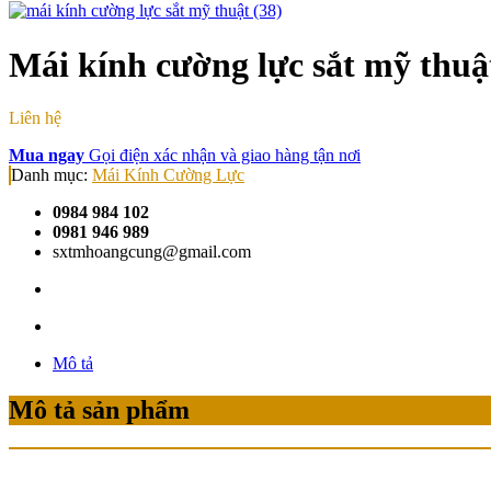
Mái kính cường lực sắt mỹ thu
Liên hệ
Mua ngay
Gọi điện xác nhận và giao hàng tận nơi
Danh mục:
Mái Kính Cường Lực
0984 984 102
0981 946 989
sxtmhoangcung@gmail.com
Mô tả
Mô tả sản phẩm