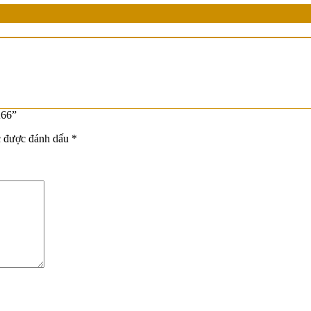
K66”
c được đánh dấu
*