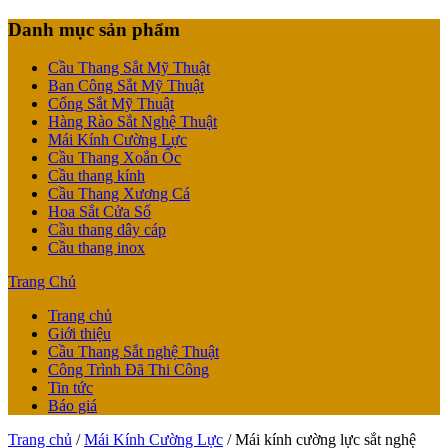
Danh mục sản phẩm
Cầu Thang Sắt Mỹ Thuật
Ban Công Sắt Mỹ Thuật
Cổng Sắt Mỹ Thuật
Hàng Rào Sắt Nghệ Thuật
Mái Kính Cường Lực
Cầu Thang Xoắn Ốc
Cầu thang kính
Cầu Thang Xương Cá
Hoa Sắt Cửa Sổ
Cầu thang dây cáp
Cầu thang inox
Trang Chủ
Trang chủ
Giới thiệu
Cầu Thang Sắt nghệ Thuật
Công Trình Đã Thi Công
Tin tức
Báo giá
Trang chủ
/
Mái Kính Cường Lực
/ Mái kính cường lực sắt nghệ