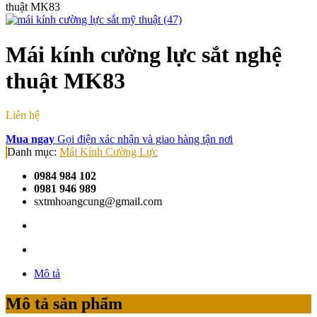
thuật MK83
Mái kính cường lực sắt nghệ
thuật MK83
Liên hệ
Mua ngay
Gọi điện xác nhận và giao hàng tận nơi
Danh mục:
Mái Kính Cường Lực
0984 984 102
0981 946 989
sxtmhoangcung@gmail.com
Mô tả
Mô tả sản phẩm