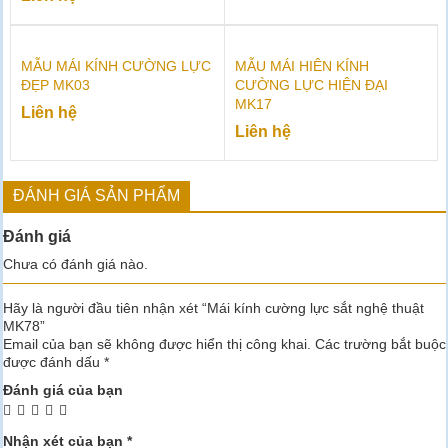
MẪU MÁI KÍNH CƯỜNG LỰC
MẪU MÁI HIÊN KÍNH
ĐẸP MK03
CƯỜNG LỰC HIỆN ĐẠI
MK17
Liên hệ
Liên hệ
ĐÁNH GIÁ SẢN PHẨM
Đánh giá
Chưa có đánh giá nào.
Hãy là người đầu tiên nhận xét “Mái kính cường lực sắt nghệ thuật
MK78”
Email của bạn sẽ không được hiển thị công khai.
Các trường bắt buộc
được đánh dấu
*
Đánh giá của bạn
Nhận xét của bạn
*