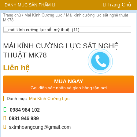
Trang Chủ
DANH MỤC SẢN PHẨM
Trang chủ
/
Mái Kính Cường Lực
/ Mái kính cường lực sắt nghệ thuật
MK78
MÁI KÍNH CƯỜNG LỰC SẮT NGHỆ
THUẬT MK78
Liên hệ
MUA NGAY
Gọi điện xác nhận và giao hàng tận nơi
Danh mục:
Mái Kính Cường Lực
0984 984 102
0981 946 989
sxtmhoangcung@gmail.com