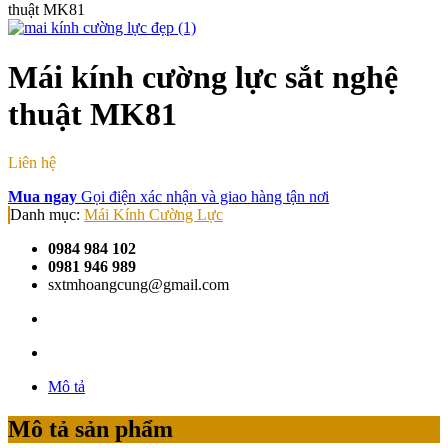
thuật MK81
Mái kính cường lực sắt nghệ
thuật MK81
Liên hệ
Mua ngay
Gọi điện xác nhận và giao hàng tận nơi
Danh mục:
Mái Kính Cường Lực
0984 984 102
0981 946 989
sxtmhoangcung@gmail.com
Mô tả
Mô tả sản phẩm