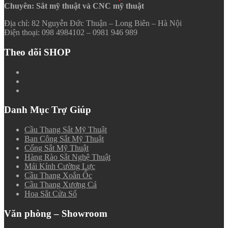
Chuyên: Sắt mỹ thuật và CNC mỹ thuật
Địa chỉ: 82 Nguyễn Đức Thuận – Long Biên – Hà Nội
Điện thoại: 098 4984102 – 0981 946 989
Theo dõi SHOP
Danh Mục Trợ Giúp
Cầu Thang Sắt Mỹ Thuật
Ban Công Sắt Mỹ Thuật
Cổng Sắt Mỹ Thuật
Hàng Rào Sắt Nghệ Thuật
Mái Kính Cường Lực
Cầu Thang Xoắn Ốc
Cầu Thang Xương Cá
Hoa Sắt Cửa Sổ
Văn phòng – Showroom