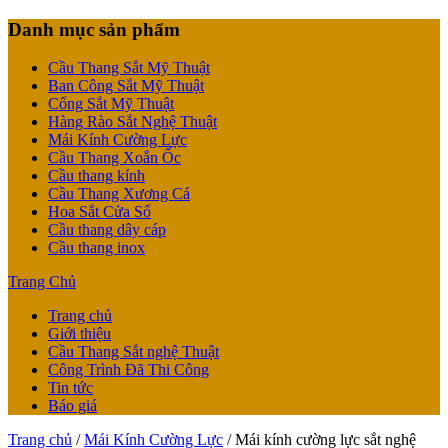
Danh mục sản phẩm
Cầu Thang Sắt Mỹ Thuật
Ban Công Sắt Mỹ Thuật
Cổng Sắt Mỹ Thuật
Hàng Rào Sắt Nghệ Thuật
Mái Kính Cường Lực
Cầu Thang Xoắn Ốc
Cầu thang kính
Cầu Thang Xương Cá
Hoa Sắt Cửa Sổ
Cầu thang dây cáp
Cầu thang inox
Trang Chủ
Trang chủ
Giới thiệu
Cầu Thang Sắt nghệ Thuật
Công Trình Đã Thi Công
Tin tức
Báo giá
Trang chủ
/
Mái Kính Cường Lực
/ Mái kính cường lực sắt nghệ