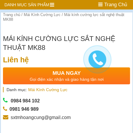
Trang Chủ
DANH MỤC SẢN PHẨM
Trang chủ
/
Mái Kính Cường Lực
/ Mái kính cường lực sắt nghệ thuật
MK88
MÁI KÍNH CƯỜNG LỰC SẮT NGHỆ
THUẬT MK88
Liên hệ
MUA NGAY
Gọi điện xác nhận và giao hàng tận nơi
Danh mục:
Mái Kính Cường Lực
0984 984 102
0981 946 989
sxtmhoangcung@gmail.com