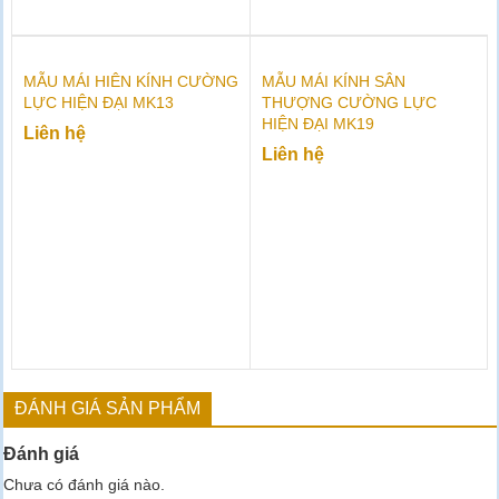
MẪU MÁI HIÊN KÍNH CƯỜNG
MẪU MÁI KÍNH SÂN
LỰC HIỆN ĐẠI MK13
THƯỢNG CƯỜNG LỰC
HIỆN ĐẠI MK19
Liên hệ
Liên hệ
ĐÁNH GIÁ SẢN PHẨM
Đánh giá
Chưa có đánh giá nào.