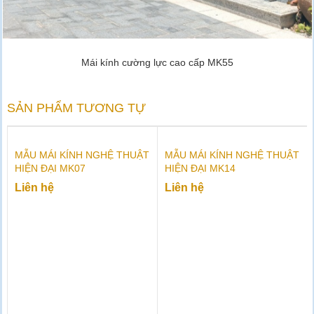
Mái kính cường lực cao cấp MK55
SẢN PHẨM TƯƠNG TỰ
MẪU MÁI KÍNH NGHỆ THUẬT
MẪU MÁI KÍNH NGHỆ THUẬT
HIỆN ĐẠI MK07
HIỆN ĐẠI MK14
Liên hệ
Liên hệ