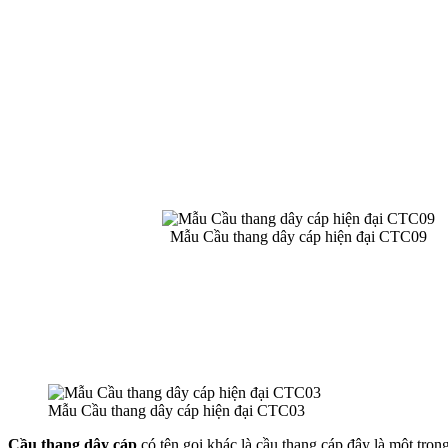
Mẫu Cầu thang dây cáp hiện đại CTC09
Mẫu Cầu thang dây cáp hiện đại CTC03
Cầu thang dây cáp
có tên gọi khác là cầu thang cáp đây là một tron