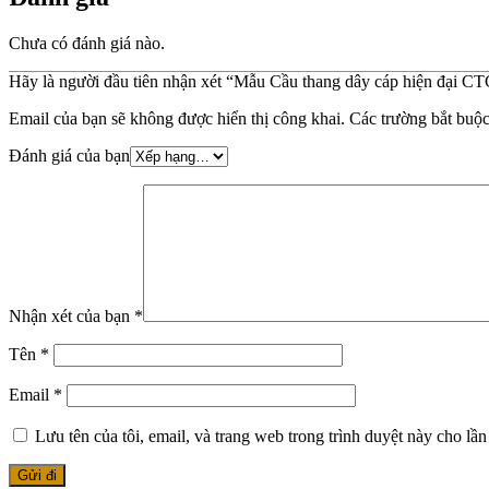
Chưa có đánh giá nào.
Hãy là người đầu tiên nhận xét “Mẫu Cầu thang dây cáp hiện đại C
Email của bạn sẽ không được hiển thị công khai.
Các trường bắt buộ
Đánh giá của bạn
Nhận xét của bạn
*
Tên
*
Email
*
Lưu tên của tôi, email, và trang web trong trình duyệt này cho lần 