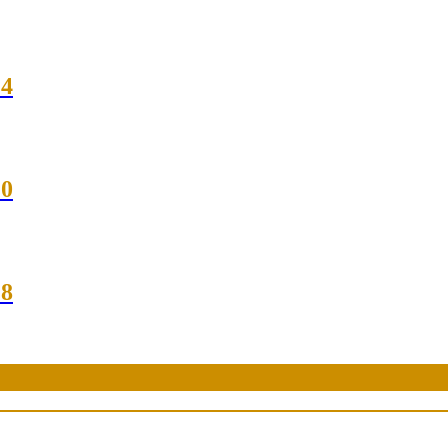
14
20
18