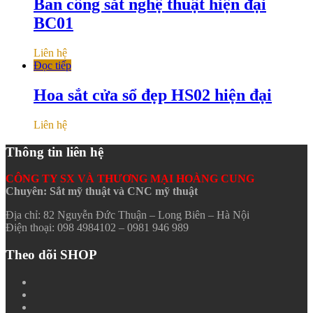
Ban công sắt nghệ thuật hiện đại
BC01
Liên hệ
Đọc tiếp
Hoa sắt cửa sổ đẹp HS02 hiện đại
Liên hệ
Thông tin liên hệ
CÔNG TY SX VÀ THƯƠNG MẠI HOÀNG CUNG
Chuyên: Sắt mỹ thuật và CNC mỹ thuật
Địa chỉ: 82 Nguyễn Đức Thuận – Long Biên – Hà Nội
Điện thoại: 098 4984102 – 0981 946 989
Theo dõi SHOP