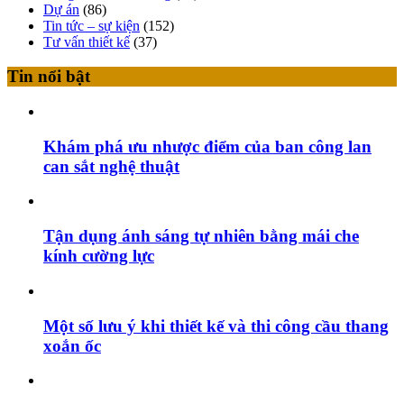
Dự án
(86)
Tin tức – sự kiện
(152)
Tư vấn thiết kế
(37)
Tin nổi bật
Khám phá ưu nhược điểm của ban công lan
can sắt nghệ thuật
Tận dụng ánh sáng tự nhiên bằng mái che
kính cường lực
Một số lưu ý khi thiết kế và thi công cầu thang
xoắn ốc