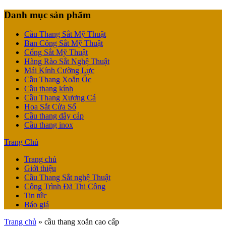
Danh mục sản phẩm
Cầu Thang Sắt Mỹ Thuật
Ban Công Sắt Mỹ Thuật
Cổng Sắt Mỹ Thuật
Hàng Rào Sắt Nghệ Thuật
Mái Kính Cường Lực
Cầu Thang Xoắn Ốc
Cầu thang kính
Cầu Thang Xương Cá
Hoa Sắt Cửa Sổ
Cầu thang dây cáp
Cầu thang inox
Trang Chủ
Trang chủ
Giới thiệu
Cầu Thang Sắt nghệ Thuật
Công Trình Đã Thi Công
Tin tức
Báo giá
Trang chủ
»
cầu thang xoắn cao cấp