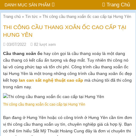
Trang Chủ
DANH MỤC SẢN PHẨM
Trang chủ
»
Tin tức
»
Thi công cầu thang xoắn ốc cao cấp tại Hưng Yên
THI CÔNG CẦU THANG XOẮN ỐC CAO CẤP TẠI
HƯNG YÊN
03/07/2022
82 lượt xem
Cầu thang xoăn ốc
hay còn gọi là cầu thang xoáy là một dạng
cầu thang có kết cấu ấn tượng và đẹp mắt. Tuy nhiên thi công nó
lại vô cùng phức tạp và tốn chi phí. Công trình cầu thang xoắn ốc
tại Hưng Yên là một trong những công trình cầu thang xoăn ốc đẹp
kết hợp
lan can sắt nghệ thuật cao cấp
mà chúng tôi đã thi công
trong năm nay.
Thi công cầu thang xoắn ốc cao cấp tại Hưng Yên
Bạn đang ở Hưng Yên hoặc có công trình ở Hưng Yên cần tìm đơn
vị thi công cầu thang xoắn uy tín, chuyên nghiệp giá cả hợp lý. Bạn
có thể tìm hiểu Sắt Mỹ Thuật Hoàng Cung đây là đơn vị chuyên thi