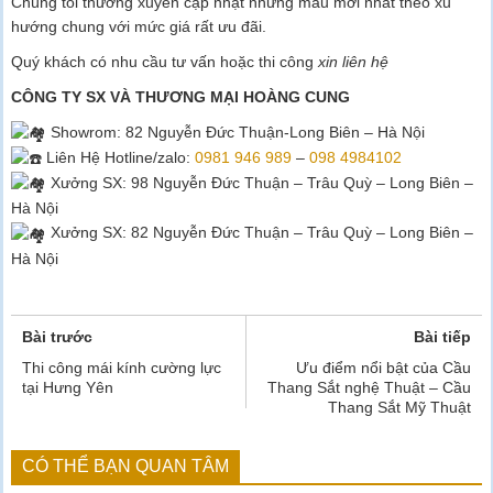
Chúng tôi thường xuyên cập nhật những mẫu mới nhất theo xu
hướng chung với mức giá rất ưu đãi.
Quý khách có nhu cầu tư vấn hoặc thi công
xin liên hệ
CÔNG TY SX VÀ THƯƠNG MẠI HOÀNG CUNG
Showrom
: 82 Nguyễn Đức Thuận-Long Biên – Hà Nội
Liên Hệ Hotline/zalo:
0981 946 989
–
098 4984102
Xưởng SX: 98 Nguyễn Đức Thuận – Trâu Quỳ – Long Biên –
Hà Nội
Xưởng SX: 82 Nguyễn Đức Thuận – Trâu Quỳ – Long Biên –
Hà Nội
Bài trước
Bài tiếp
Thi công mái kính cường lực
Ưu điểm nổi bật của Cầu
tại Hưng Yên
Thang Sắt nghệ Thuật – Cầu
Thang Sắt Mỹ Thuật
CÓ THỂ BẠN QUAN TÂM