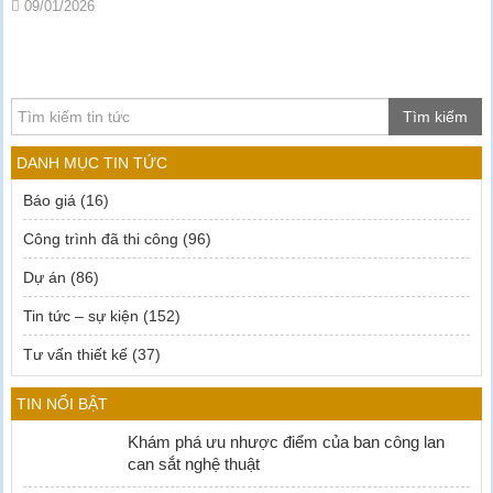
09/01/2026
Tìm kiếm
DANH MỤC TIN TỨC
Báo giá
(16)
Công trình đã thi công
(96)
Dự án
(86)
Tin tức – sự kiện
(152)
Tư vấn thiết kế
(37)
TIN NỔI BẬT
Khám phá ưu nhược điểm của ban công lan
can sắt nghệ thuật