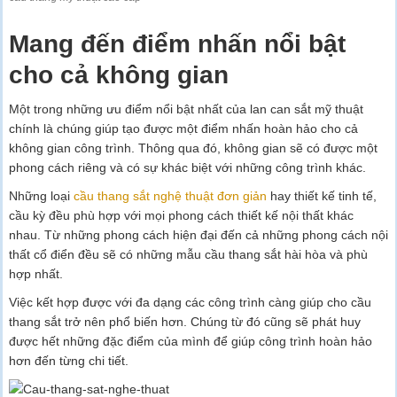
Mang đến điểm nhấn nổi bật
cho cả không gian
Một trong những ưu điểm nổi bật nhất của lan can sắt mỹ thuật
chính là chúng giúp tạo được một điểm nhấn hoàn hảo cho cả
không gian công trình. Thông qua đó, không gian sẽ có được một
phong cách riêng và có sự khác biệt với những công trình khác.
Những loại
cầu thang sắt nghệ thuật đơn giản
hay thiết kế tinh tế,
cầu kỳ đều phù hợp với mọi phong cách thiết kế nội thất khác
nhau. Từ những phong cách hiện đại đến cả những phong cách nội
thất cổ điển đều sẽ có những mẫu cầu thang sắt hài hòa và phù
hợp nhất.
Việc kết hợp được với đa dạng các công trình càng giúp cho cầu
thang sắt trở nên phổ biến hơn. Chúng từ đó cũng sẽ phát huy
được hết những đặc điểm của mình để giúp công trình hoàn hảo
hơn đến từng chi tiết.