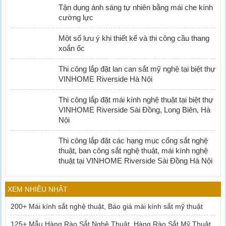
Tận dụng ánh sáng tự nhiên bằng mái che kính
cường lực
Một số lưu ý khi thiết kế và thi công cầu thang
xoắn ốc
Thi công lắp đặt lan can sắt mỹ nghệ tại biệt thự
VINHOME Riverside Hà Nội
Thi công lắp đặt mái kính nghệ thuật tại biệt thự
VINHOME Riverside Sài Đồng, Long Biên, Hà
Nội
Thi công lắp đặt các hạng mục cổng sắt nghệ
thuật, ban công sắt nghệ thuật, mái kính nghệ
thuật tại VINHOME Riverside Sài Đồng Hà Nội
XEM NHIỀU NHẤT
200+ Mái kính sắt nghệ thuật, Báo giá mái kính sắt mỹ thuật
125+ Mẫu Hàng Rào Sắt Nghệ Thuật, Hàng Rào Sắt Mỹ Thuật