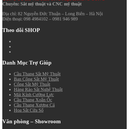
Chuyên: Sắt mỹ thuật và CNC mỹ thuật
Địa chỉ: 82 Nguyễn Đức Thuận – Long Biên – Hà Nội
Điện thoại: 098 4984102 – 0981 946 989
Theo dõi SHOP
Danh Mục Trợ Giúp
Cầu Thang Sắt Mỹ Thuật
Ban Công Sắt Mỹ Thuật
Cổng Sắt Mỹ Thuật
Hàng Rào Sắt Nghệ Thuật
Mái Kính Cường Lực
Cầu Thang Xoắn Ốc
Cầu Thang Xương Cá
Hoa Sắt Cửa Sổ
Văn phòng – Showroom