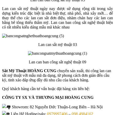
Lan can sắt mỹ thuật ngày nay được sử dụng rộng rãi trong xây
dựng kiến trúc đặc biệt là nhà biệt thự, nhà phố, nhà xây mới… để
thay thế cho các lan can sắt đơn điệu, nhàm chán hay các lan can
bằng bê tông thiếu thẩm mỹ. Lan can ban công sắt nghệ thuật hiện
có rất nhiều kiểu dáng mẫu mã khác nhau
Lan can sắt mỹ thuật 03
Lan can ban công sắt nghệ thuật 09
Sắt Mỹ Thuật HOÀNG CUNG
chuyên sản xuất, thi công lan can
sắt mỹ thuật với mẫu mã đa dạng, từ phong cách đơn giản đến cầu
kỳ, tinh xảo đáp ứng đầy đủ nhu cầu của khách hàng.
Quý khách hàng cần tư vấn hoặc đặt hàng xin liên hệ:
CÔNG TY SX VÀ THƯƠNG MẠI HOÀNG CUNG
Showrom
: 82 Nguyễn Đức Thuận-Long Biên – Hà Nội
Liên Hệ Hotline/zalo:
0979997406
–
098 4984102