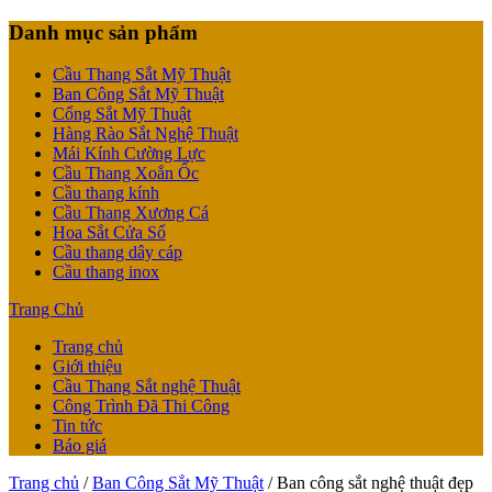
Danh mục sản phẩm
Cầu Thang Sắt Mỹ Thuật
Ban Công Sắt Mỹ Thuật
Cổng Sắt Mỹ Thuật
Hàng Rào Sắt Nghệ Thuật
Mái Kính Cường Lực
Cầu Thang Xoắn Ốc
Cầu thang kính
Cầu Thang Xương Cá
Hoa Sắt Cửa Sổ
Cầu thang dây cáp
Cầu thang inox
Trang Chủ
Trang chủ
Giới thiệu
Cầu Thang Sắt nghệ Thuật
Công Trình Đã Thi Công
Tin tức
Báo giá
Trang chủ
/
Ban Công Sắt Mỹ Thuật
/ Ban công sắt nghệ thuật đẹp