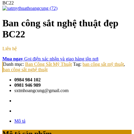
BC22
Ban công sắt nghệ thuật đẹp
BC22
Liên hệ
Mua ngay
Gọi điện xác nhận và giao hàng tận nơi
Danh mục:
Ban Công Sắt Mỹ Thuật
Tag:
ban công sắt mỹ thuật
,
ban công sắt nghệ thuật
0984 984 102
0981 946 989
sxtmhoangcung@gmail.com
Mô tả
Mô tả sản phẩm