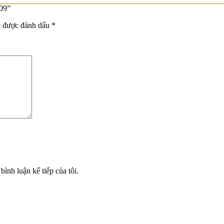
C09”
c được đánh dấu
*
bình luận kế tiếp của tôi.