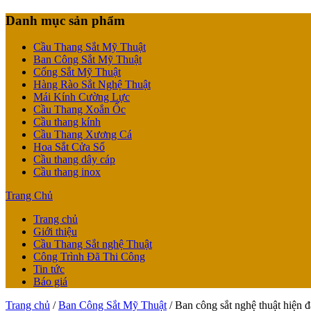
Danh mục sản phẩm
Cầu Thang Sắt Mỹ Thuật
Ban Công Sắt Mỹ Thuật
Cổng Sắt Mỹ Thuật
Hàng Rào Sắt Nghệ Thuật
Mái Kính Cường Lực
Cầu Thang Xoắn Ốc
Cầu thang kính
Cầu Thang Xương Cá
Hoa Sắt Cửa Sổ
Cầu thang dây cáp
Cầu thang inox
Trang Chủ
Trang chủ
Giới thiệu
Cầu Thang Sắt nghệ Thuật
Công Trình Đã Thi Công
Tin tức
Báo giá
Trang chủ
/
Ban Công Sắt Mỹ Thuật
/ Ban công sắt nghệ thuật hiện 