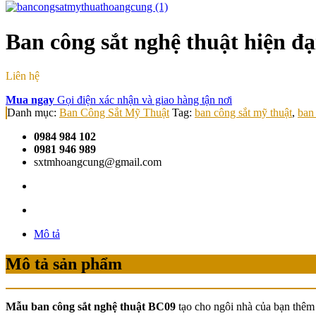
Ban công sắt nghệ thuật hiện đ
Liên hệ
Mua ngay
Gọi điện xác nhận và giao hàng tận nơi
Danh mục:
Ban Công Sắt Mỹ Thuật
Tag:
ban công sắt mỹ thuật
,
ban 
0984 984 102
0981 946 989
sxtmhoangcung@gmail.com
Mô tả
Mô tả sản phẩm
Mẫu ban công sắt nghệ thuật BC09
tạo cho ngôi nhà của bạn thêm 