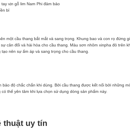
 tay vịn gỗ lim Nam Phi đảm bảo
ền bỉ
o nên một cầu thang bắt mắt và sang trọng. Khung bao và con rọ đứng 
n sự cân đối và hài hòa cho cầu thang. Màu sơn nhôm xinpha đỏ trên 
 tạo nên sự ấm áp và sang trọng cho cầu thang.
 bảo độ chắc chắn khi dùng. Bởi cầu thang được kết nối bởi những m
g có thể yên tâm khi lựa chọn sử dụng dòng sản phẩm này.
 thuật uy tín