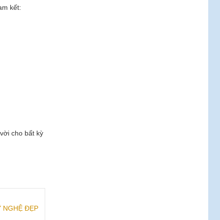
am kết:
vời cho bất kỳ
Ỹ NGHỆ ĐẸP