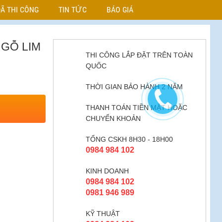
Ã THI CÔNG
TIN TỨC
BÁO GIÁ
 GỖ LIM
THI CÔNG LẮP ĐẶT TRÊN TOÀN
QUỐC
THỜI GIAN BẢO HÀNH 2 NĂM
THANH TOÁN TIỀN MẶT HOẶC
CHUYỂN KHOẢN
TỔNG CSKH 8H30 - 18H00
0984 984 102
KINH DOANH
0984 984 102
0981 946 989
KỸ THUẬT