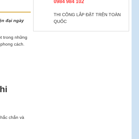
0984 984 102
THI CÔNG LẮP ĐẶT TRÊN TOÀN
ện đại ngày
QUỐC
t trong những
 phong cách.
hi
chắc chắn và