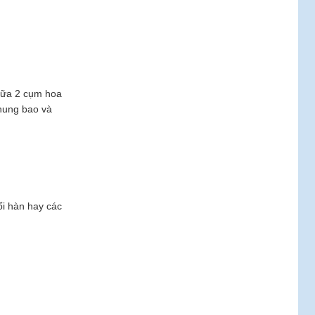
giữa 2 cụm hoa
khung bao và
ối hàn hay các