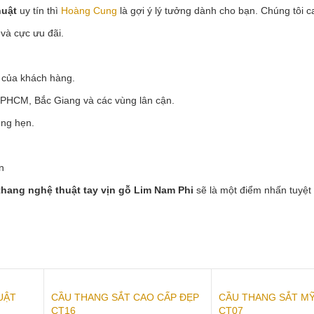
huật
uy tín thì
Hoàng Cung
là gợi ý lý tưởng dành cho bạn. Chúng tôi c
 và cực ưu đãi.
 của khách hàng.
 TPHCM, Bắc Giang và các vùng lân cận.
úng hẹn.
n
thang nghệ thuật tay vịn gỗ Lim Nam Phi
sẽ là một điểm nhấn tuyệt 
UẬT
CẦU THANG SẮT CAO CẤP ĐẸP
CẦU THANG SẮT M
CT16
CT07