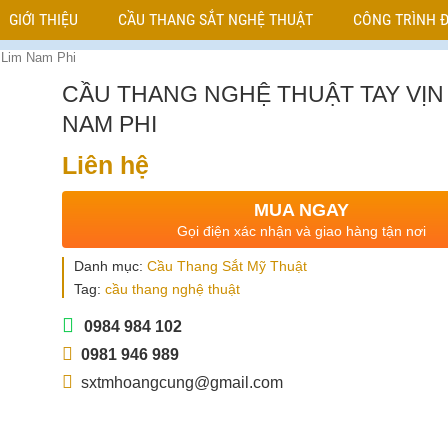
GIỚI THIỆU
CẦU THANG SẮT NGHỆ THUẬT
CÔNG TRÌNH Đ
ỗ Lim Nam Phi
CẦU THANG NGHỆ THUẬT TAY VỊN
NAM PHI
Liên hệ
MUA NGAY
Gọi điện xác nhận và giao hàng tận nơi
Danh mục:
Cầu Thang Sắt Mỹ Thuật
Tag:
cầu thang nghệ thuật
0984 984 102
0981 946 989
sxtmhoangcung@gmail.com