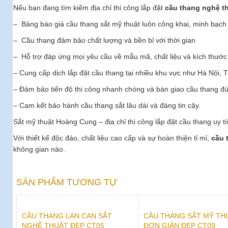
Nếu bạn đang tìm kiếm địa chỉ thi công lắp đặt
cầu thang nghệ t
– Bảng báo giá cầu thang sắt mỹ thuật luôn công khai, minh bạch
– Cầu thang đảm bảo chất lượng và bền bỉ với thời gian
– Hỗ trợ đáp ứng mọi yêu cầu về mẫu mã, chất liệu và kích thước
– Cung cấp dịch lắp đặt cầu thang tại nhiều khu vực như Hà Nội,
– Đảm bảo tiến độ thi công nhanh chóng và bàn giao cầu thang đ
– Cam kết bảo hành cầu thang sắt lâu dài và đáng tin cậy.
Sắt mỹ thuật Hoàng Cung – địa chỉ thi công lắp đặt cầu thang uy tí
Với thiết kế độc đáo, chất liệu cao cấp và sự hoàn thiện tỉ mỉ,
cầu 
không gian nào.
SẢN PHẨM TƯƠNG TỰ
CẦU THANG LAN CAN SẮT
CẦU THANG SẮT MỸ TH
NGHỆ THUẬT ĐẸP CT05
ĐƠN GIẢN ĐẸP CT09