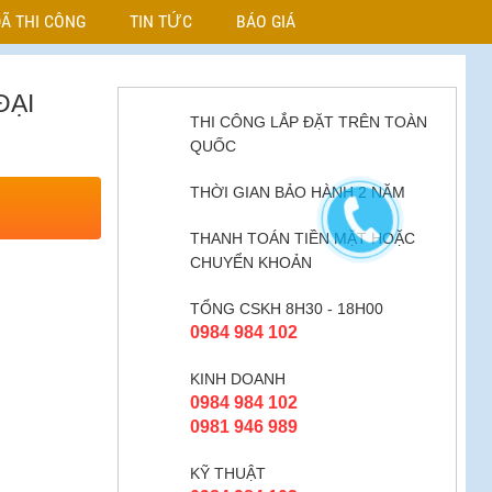
Ã THI CÔNG
TIN TỨC
BÁO GIÁ
ĐẠI
THI CÔNG LẮP ĐẶT TRÊN TOÀN
QUỐC
THỜI GIAN BẢO HÀNH 2 NĂM
THANH TOÁN TIỀN MẶT HOẶC
CHUYỂN KHOẢN
TỔNG CSKH 8H30 - 18H00
0984 984 102
KINH DOANH
0984 984 102
0981 946 989
KỸ THUẬT