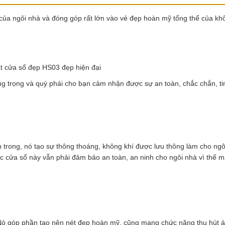
của ngôi nhà và đóng góp rất lớn vào vẻ đẹp hoàn mỹ tổng thể của kh
 cửa sổ đẹp HS03 đẹp hiện đại
g trọng và quý phái cho bạn cảm nhận được sự an toàn, chắc chắn, tin
n trong, nó tạo sự thông thoáng, không khí được lưu thông làm cho ngô
 cửa sổ này vẫn phải đảm bảo an toàn, an ninh cho ngôi nhà vì thế m
 Nó góp phần tạo nên nét đẹp hoàn mỹ, cũng mang chức năng thu hút 