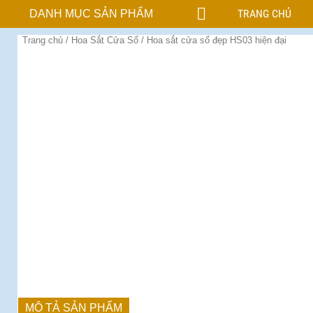
TRANG CHỦ
DANH MỤC SẢN PHẨM
Trang chủ
/
Hoa Sắt Cửa Sổ
/ Hoa sắt cửa sổ đẹp HS03 hiện đại
MÔ TẢ SẢN PHẨM