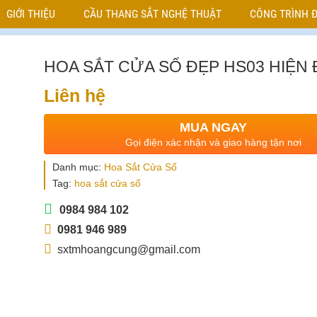
GIỚI THIỆU
CẦU THANG SẮT NGHỆ THUẬT
CÔNG TRÌNH Đ
HOA SẮT CỬA SỔ ĐẸP HS03 HIỆN 
Liên hệ
MUA NGAY
Gọi điện xác nhận và giao hàng tận nơi
Danh mục:
Hoa Sắt Cửa Sổ
Tag:
hoa sắt cửa sổ
0984 984 102
0981 946 989
sxtmhoangcung@gmail.com