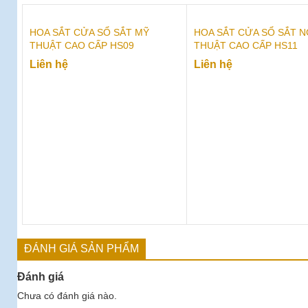
HOA SẮT CỬA SỔ SẮT MỸ
HOA SẮT CỬA SỔ SẮT 
THUẬT CAO CẤP HS09
THUẬT CAO CẤP HS11
Liên hệ
Liên hệ
ĐÁNH GIÁ SẢN PHẨM
Đánh giá
Chưa có đánh giá nào.