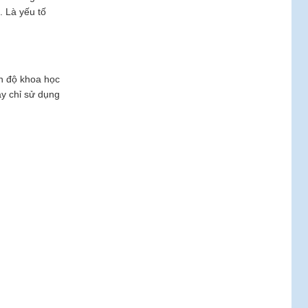
. Là yếu tố
nh độ khoa học
ay chỉ sử dụng