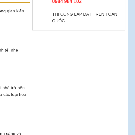
0984 984 102
ông gian kiến
THI CÔNG LẮP ĐẶT TRÊN TOÀN
QUỐC
h tế, nhẹ
i nhà trở nên
à các loại hoa
ánh sáng và